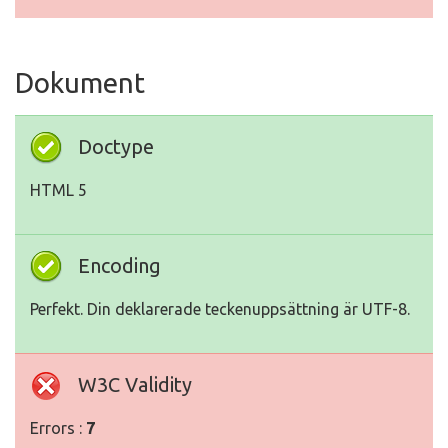
Dokument
Doctype
HTML 5
Encoding
Perfekt. Din deklarerade teckenuppsättning är UTF-8.
W3C Validity
Errors :
7