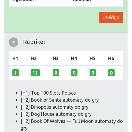
Utvidga
Rubriker
H1
H2
H3
H4
H5
H6
1
11
0
0
0
0
[H1] Top 100 Slots Polsce
[H2] Book of Santa automaty do gry
[H2] Dinopolis automaty do gry
[H2] Dog House automaty do gry
[H2] Book Of Wolves — Full Moon automaty do
gry