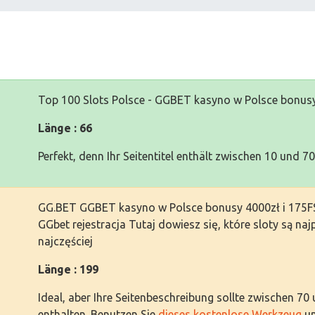
Top 100 Slots Polsce - GGBET kasyno w Polsce bonusy
Länge : 66
Perfekt, denn Ihr Seitentitel enthält zwischen 10 und 7
GG.BET GGBET kasyno w Polsce bonusy 4000zł i 175FS
GGbet rejestracja Tutaj dowiesz się, które sloty są na
najczęściej
Länge : 199
Ideal, aber Ihre Seitenbeschreibung sollte zwischen 70
enthalten. Benutzen Sie
dieses kostenlose Werkzeug
um