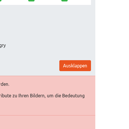
gry
Ausklappen
rden.
tribute zu Ihren Bildern, um die Bedeutung