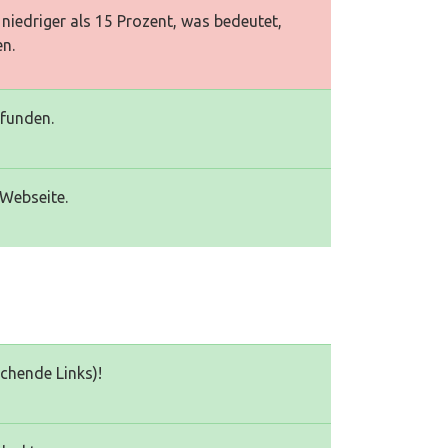
niedriger als 15 Prozent, was bedeutet,
en.
efunden.
 Webseite.
echende Links)!