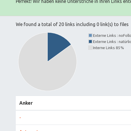
Perfekt! Wir haben keine Unterstriche in Ihren Links ent
We found a total of 20 links including 0 link(s) to files
Externe Links : noFol
Externe Links : natürl
Interne Links 85%
Anker
-