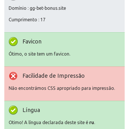
Domínio : gg-bet-bonus.site
Cumprimento : 17
Favicon
Ótimo, o site tem um favicon.
Facilidade de Impressão
Não encontrámos CSS apropriado para impressão.
Língua
Otimo! A língua declarada deste site é
ru
.