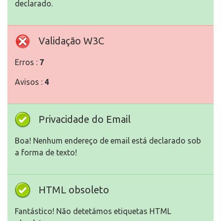
declarado.
Validação W3C
Erros :
7
Avisos :
4
Privacidade do Email
Boa! Nenhum endereço de email está declarado sob
a forma de texto!
HTML obsoleto
Fantástico! Não detetámos etiquetas HTML