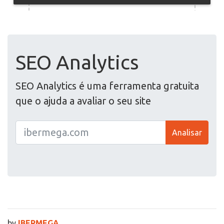
SEO Analytics
SEO Analytics é uma ferramenta gratuita
que o ajuda a avaliar o seu site
Analisar
by
IBERMEGA