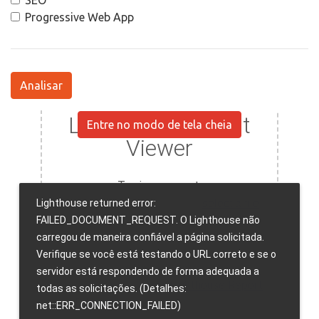
SEO
Progressive Web App
Analisar
Entre no modo de tela cheia