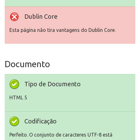
Dublin Core
Esta página não tira vantagens do Dublin Core.
Documento
Tipo de Documento
HTML 5
Codificação
Perfeito. O conjunto de caracteres UTF-8 está