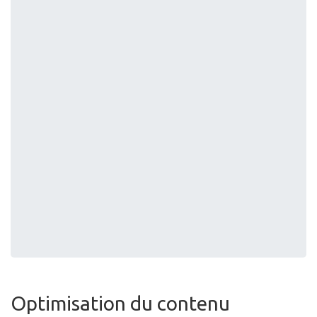
Optimisation du contenu