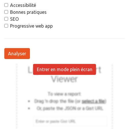
Accessibilité
Bonnes pratiques
SEO
Progressive web app
Analyser
Entrer en mode plein écran