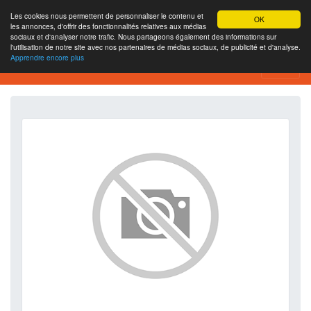
Les cookies nous permettent de personnaliser le contenu et
OK
les annonces, d'offrir des fonctionnalités relatives aux médias
sociaux et d'analyser notre trafic. Nous partageons également des informations sur
l'utilisation de notre site avec nos partenaires de médias sociaux, de publicité et d'analyse.
Apprendre encore plus
SEO Analytics