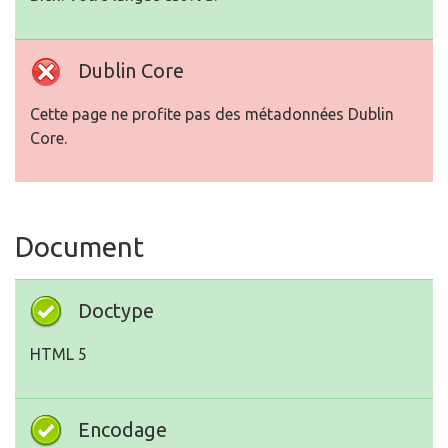
Dublin Core
Cette page ne profite pas des métadonnées Dublin
Core.
Document
Doctype
HTML 5
Encodage