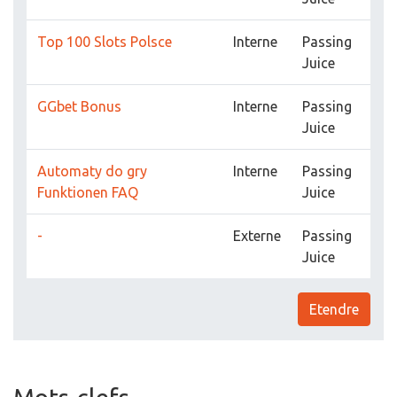
Top 100 Slots Polsce
Interne
Passing
Juice
GGbet Bonus
Interne
Passing
Juice
Automaty do gry
Interne
Passing
Funktionen FAQ
Juice
-
Externe
Passing
Juice
Etendre