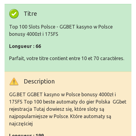
Titre
Top 100 Slots Polsce - GGBET kasyno w Polsce
bonusy 4000zł i 175FS
Longueur : 66
Parfait, votre titre contient entre 10 et 70 caractères.
Description
GG.BET GGBET kasyno w Polsce bonusy 4000zł i
175FS Top 100 beste automaty do gier Polska GGbet
rejestracja Tutaj dowiesz się, które sloty są
najpopularniejsze w Polsce. Które automaty są
najczęściej
Longueur : 199