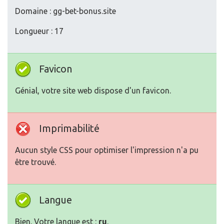
Domaine : gg-bet-bonus.site
Longueur : 17
Favicon
Génial, votre site web dispose d'un favicon.
Imprimabilité
Aucun style CSS pour optimiser l'impression n'a pu
être trouvé.
Langue
Bien. Votre langue est :
ru
.