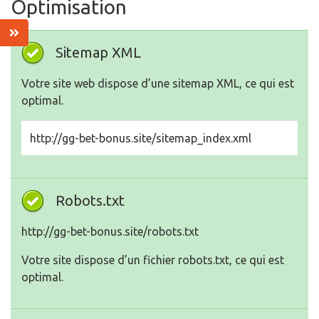
Optimisation
Sitemap XML
Votre site web dispose d’une sitemap XML, ce qui est
optimal.
http://gg-bet-bonus.site/sitemap_index.xml
Robots.txt
http://gg-bet-bonus.site/robots.txt
Votre site dispose d’un fichier robots.txt, ce qui est
optimal.