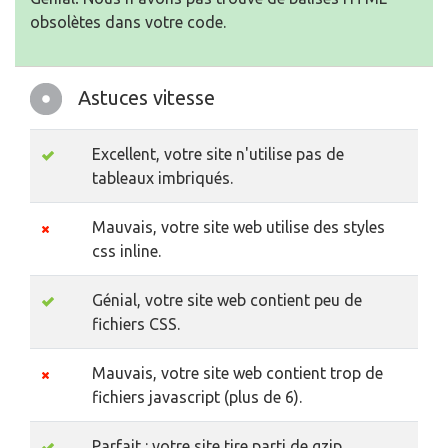
obsolètes dans votre code.
Astuces vitesse
Excellent, votre site n'utilise pas de
tableaux imbriqués.
Mauvais, votre site web utilise des styles
css inline.
Génial, votre site web contient peu de
fichiers CSS.
Mauvais, votre site web contient trop de
fichiers javascript (plus de 6).
Parfait : votre site tire parti de gzip.