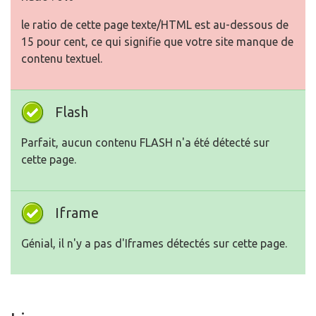
le ratio de cette page texte/HTML est au-dessous de
15 pour cent, ce qui signifie que votre site manque de
contenu textuel.
Flash
Parfait, aucun contenu FLASH n'a été détecté sur
cette page.
Iframe
Génial, il n'y a pas d'Iframes détectés sur cette page.