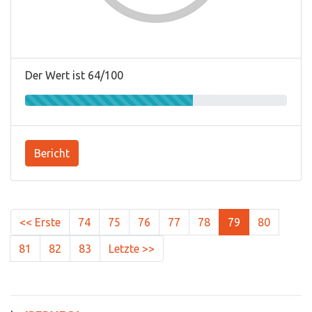
Der Wert ist 64/100
Bericht
<< Erste
74
75
76
77
78
79
80
81
82
83
Letzte >>