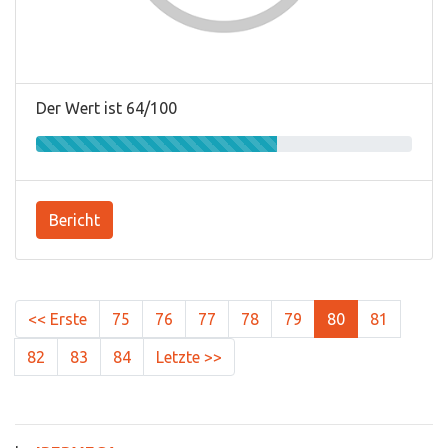
Der Wert ist 64/100
Bericht
<< Erste
75
76
77
78
79
80
81
82
83
84
Letzte >>