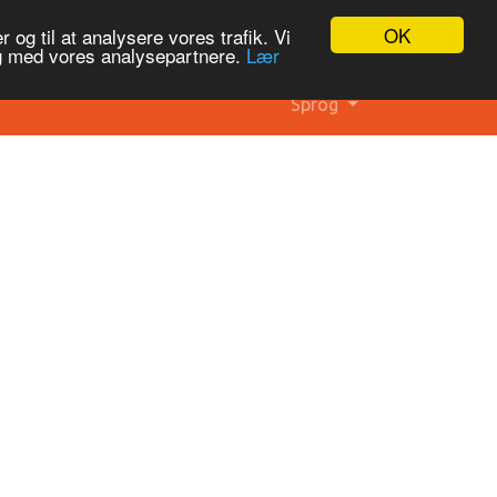
OK
 og til at analysere vores trafik. Vi
og med vores analysepartnere.
Lær
Sprog