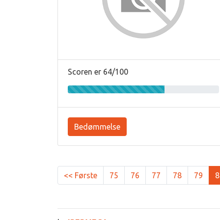
Scoren er 64/100
Bedømmelse
<< Første
75
76
77
78
79
8