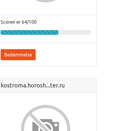
Scoren er 64/100
Bedømmelse
kostroma.horosh...ter.ru