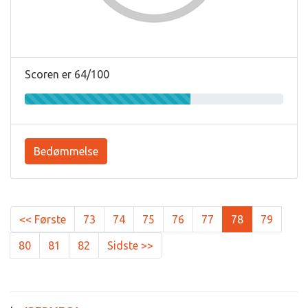
Scoren er 64/100
Bedømmelse
<< Første
73
74
75
76
77
78
79
80
81
82
Sidste >>