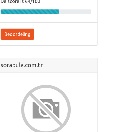
De score is 64/100
Beoordeling
sorabula.com.tr