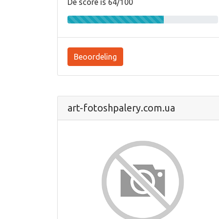
De score is 64/100
Beoordeling
art-fotoshpalery.com.ua