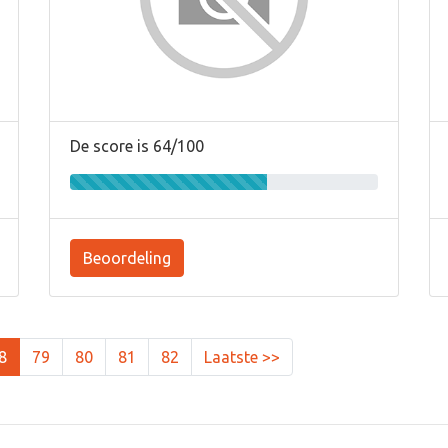
De score is 64/100
Beoordeling
8
79
80
81
82
Laatste >>