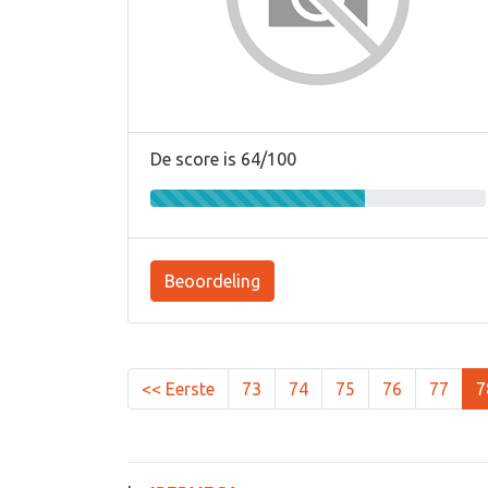
De score is 64/100
Beoordeling
<< Eerste
73
74
75
76
77
7