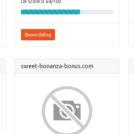
De score is 64/100
Beoordeling
sweet-bonanza-bonus.com