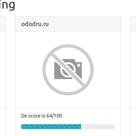
ing
ododru.ru
De score is 64/100