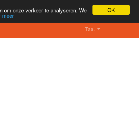
OK
en om onze verkeer te analyseren. We
r meer
Taal