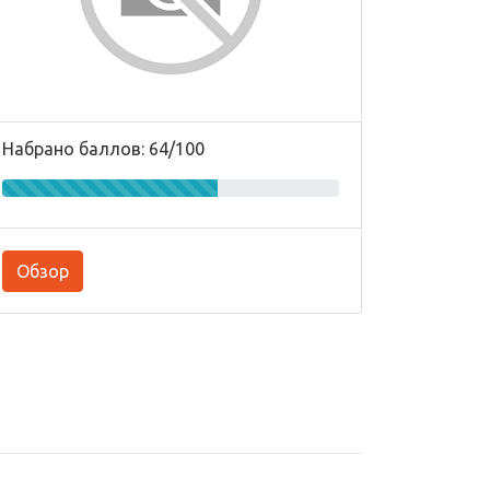
Набрано баллов: 64/100
Обзор