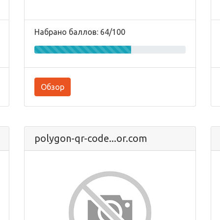
Набрано баллов: 64/100
Обзор
polygon-qr-code...or.com