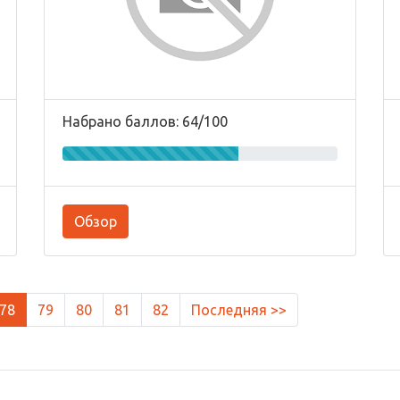
Набрано баллов: 64/100
Обзор
78
79
80
81
82
Последняя >>