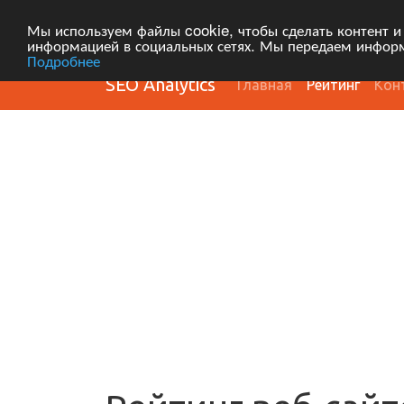
Мы используем файлы cookie, чтобы сделать контент и
информацией в социальных сетях. Мы передаем информ
Подробнее
SEO Analytics
Главная
Рейтинг
Кон