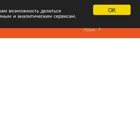
OK
вам возможность делиться
мным и аналитическим сервисам.
Язык