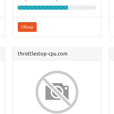
Обзор
throttlestop-cpu.com