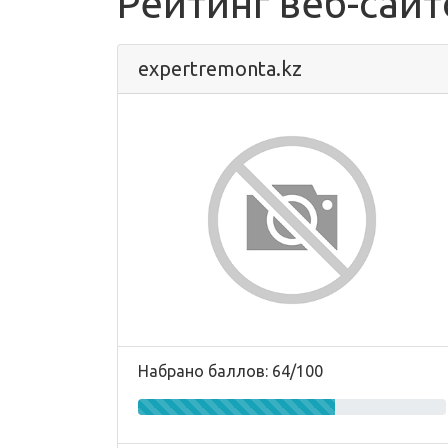
Рейтинг веб-сайт
expertremonta.kz
Набрано баллов: 64/100