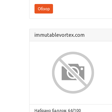
Обзор
immutablevortex.com
Набрано баллов: 64/100