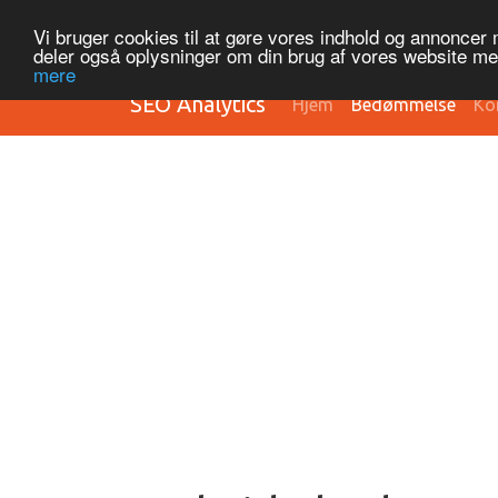
Vi bruger cookies til at gøre vores indhold og annoncer me
deler også oplysninger om din brug af vores website m
mere
SEO Analytics
Hjem
Bedømmelse
Ko