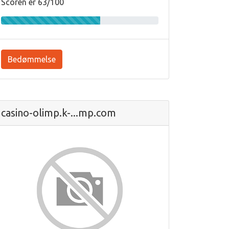
Scoren er 63/100
Bedømmelse
casino-olimp.k-...mp.com