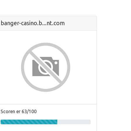
banger-casino.b...nt.com
Scoren er 63/100