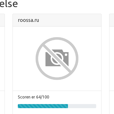
else
roossa.ru
Scoren er 64/100