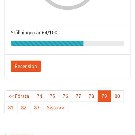
Ställningen är 64/100
Recension
<< Första
74
75
76
77
78
79
80
81
82
83
Sista >>