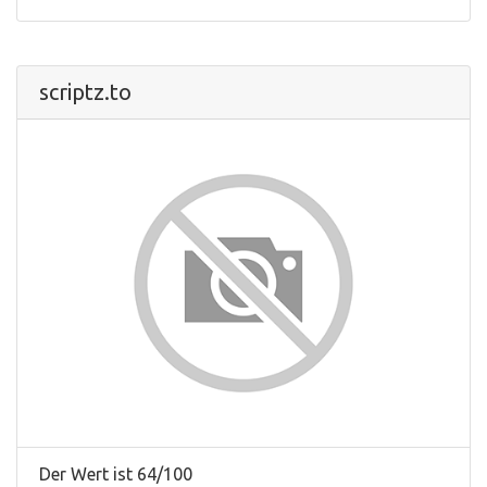
scriptz.to
Der Wert ist 64/100