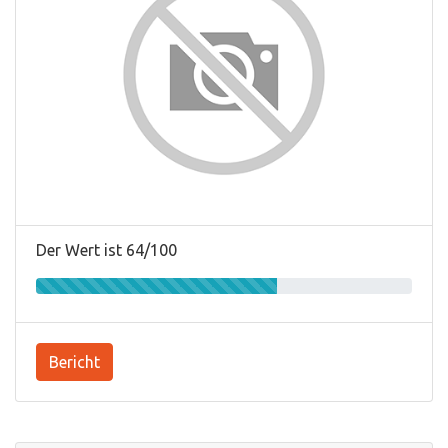
Der Wert ist 64/100
Bericht