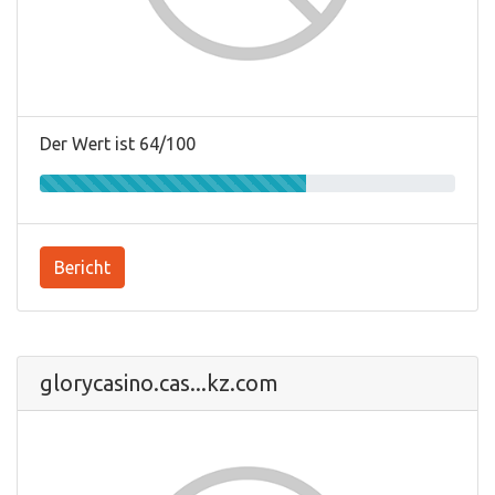
Der Wert ist 64/100
Bericht
glorycasino.cas...kz.com