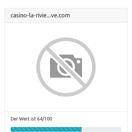
casino-la-rivie...ve.com
Der Wert ist 64/100