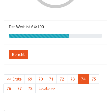
Der Wert ist 64/100
Bericht
<< Erste
69
70
71
72
73
74
75
76
77
78
Letzte >>