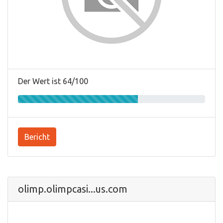
Der Wert ist 64/100
Bericht
olimp.olimpcasi...us.com