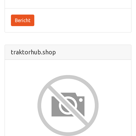
Bericht
traktorhub.shop