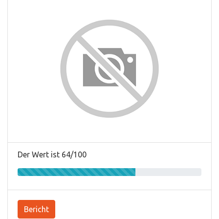
Der Wert ist 64/100
Bericht