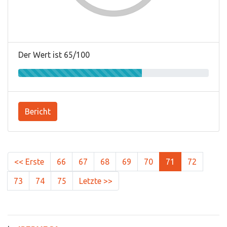
Der Wert ist 65/100
Bericht
<< Erste
66
67
68
69
70
71
72
73
74
75
Letzte >>