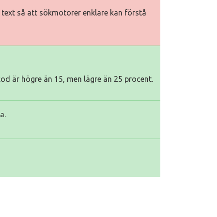
iv text så att sökmotorer enklare kan förstå
kod är högre än 15, men lägre än 25 procent.
a.