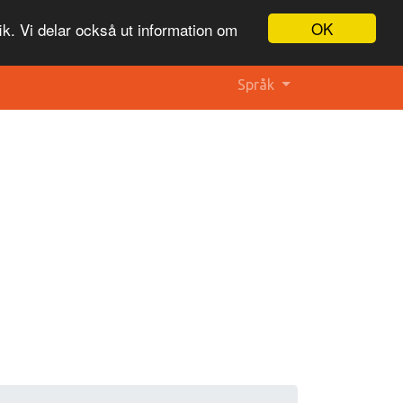
OK
ik. Vi delar också ut information om
Språk