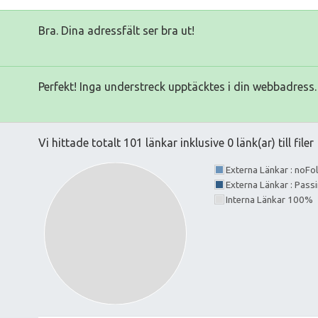
Bra. Dina adressfält ser bra ut!
Perfekt! Inga understreck upptäcktes i din webbadress.
Vi hittade totalt 101 länkar inklusive 0 länk(ar) till filer
Externa Länkar : noF
Externa Länkar : Pass
Interna Länkar 100%