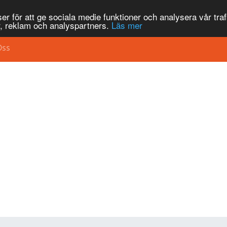
r för att ge sociala medie funktioner och analysera vår traf
, reklam och analyspartners.
Läs mer
Oss