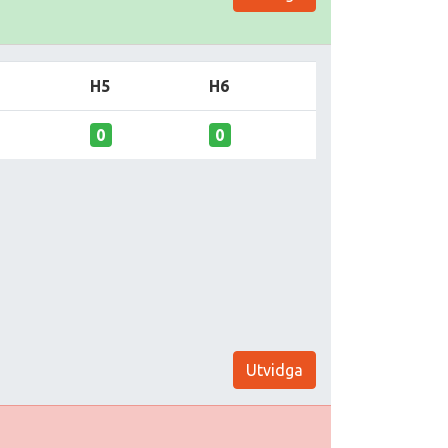
H5
H6
0
0
Utvidga