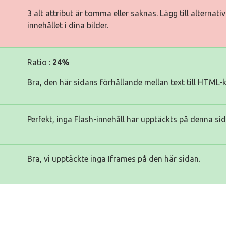
3 alt attribut är tomma eller saknas. Lägg till alternat
innehållet i dina bilder.
Ratio :
24%
Bra, den här sidans förhållande mellan text till HTML-
Perfekt, inga Flash-innehåll har upptäckts på denna sid
Bra, vi upptäckte inga Iframes på den här sidan.