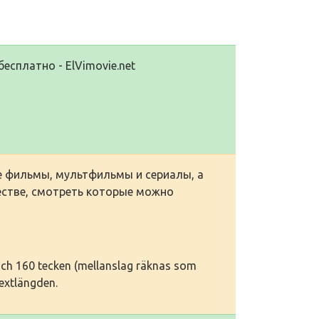
сплатно - ElVimovie.net
ие фильмы, мультфильмы и сериалы, а
естве, смотреть которые можно
 och 160 tecken (mellanslag räknas som
textlängden.