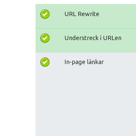
URL Rewrite
Understreck i URLen
In-page länkar