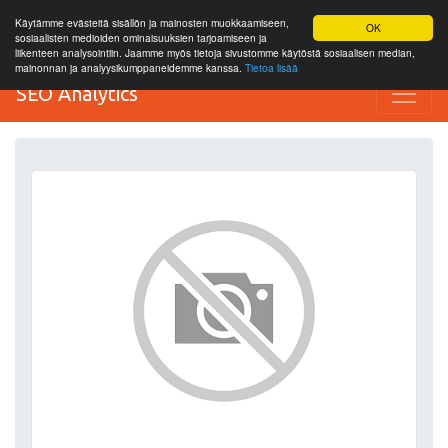
Käytämme evästeitä sisällön ja mainosten muokkaamiseen,
OK
sosiaalisten medioiden ominaisuuksien tarjoamiseen ja
liikenteen analysointiin. Jaamme myös tietoja sivustomme käytöstä sosiaalisen median,
mainonnan ja analyysikumppaneidemme kanssa.
Tietoa lisää
SEO Analytics