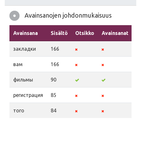
Avainsanojen johdonmukaisuus
Avainsana
Sisältö
Otsikko
Avainsanat
K
закладки
166
вам
166
фильмы
90
регистрация
85
того
84