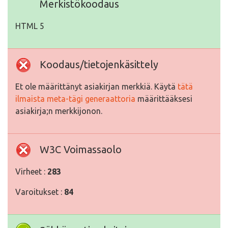
Merkistökoodaus
HTML 5
Koodaus/tietojenkäsittely
Et ole määrittänyt asiakirjan merkkiä. Käytä
tätä
ilmaista meta-tägi generaattoria
määrittääksesi
asiakirja;n merkkijonon.
W3C Voimassaolo
Virheet :
283
Varoitukset :
84