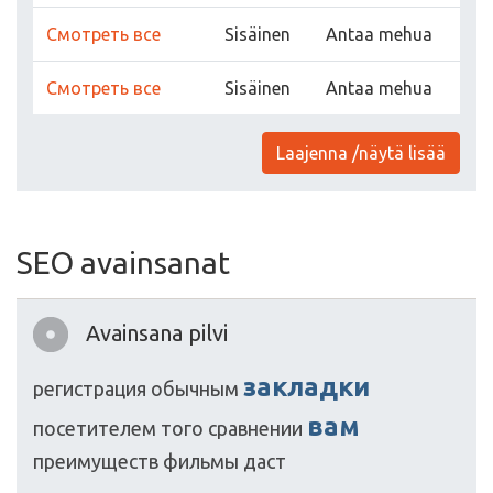
Cмотреть все
Sisäinen
Antaa mehua
Cмотреть все
Sisäinen
Antaa mehua
Laajenna /näytä lisää
SEO avainsanat
Avainsana pilvi
закладки
регистрация
обычным
вам
посетителем
того
сравнении
преимуществ
фильмы
даст