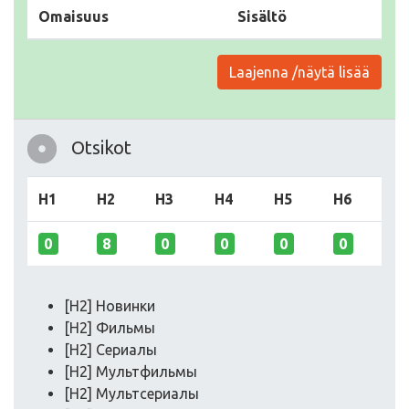
Omaisuus
Sisältö
Laajenna /näytä lisää
Otsikot
H1
H2
H3
H4
H5
H6
0
8
0
0
0
0
[H2] Новинки
[H2] Фильмы
[H2] Сериалы
[H2] Мультфильмы
[H2] Мультсериалы