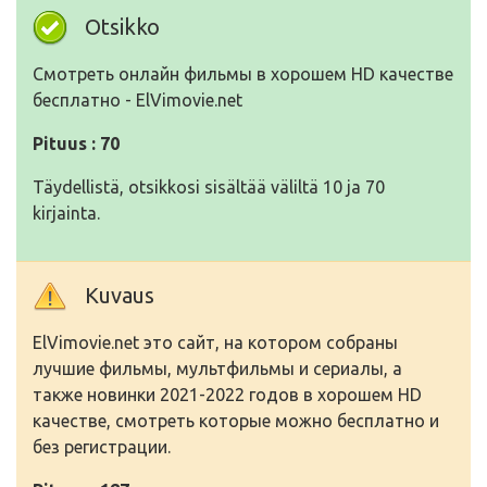
Otsikko
Смотреть онлайн фильмы в хорошем HD качестве
бесплатно - ElVimovie.net
Pituus : 70
Täydellistä, otsikkosi sisältää väliltä 10 ja 70
kirjainta.
Kuvaus
ElVimovie.net это сайт, на котором собраны
лучшие фильмы, мультфильмы и сериалы, а
также новинки 2021-2022 годов в хорошем HD
качестве, смотреть которые можно бесплатно и
без регистрации.