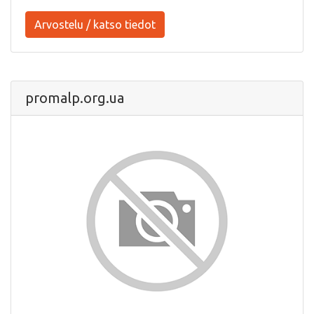
Arvostelu / katso tiedot
promalp.org.ua