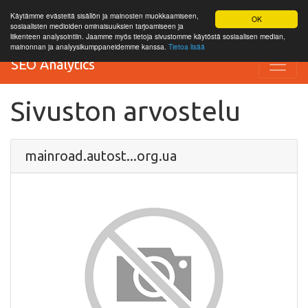
Käytämme evästeitä sisällön ja mainosten muokkaamiseen,
OK
sosiaalisten medioiden ominaisuuksien tarjoamiseen ja
liikenteen analysointiin. Jaamme myös tietoja sivustomme käytöstä sosiaalisen median,
mainonnan ja analyysikumppaneidemme kanssa.
Tietoa lisää
SEO Analytics
Sivuston arvostelu
mainroad.autost...org.ua