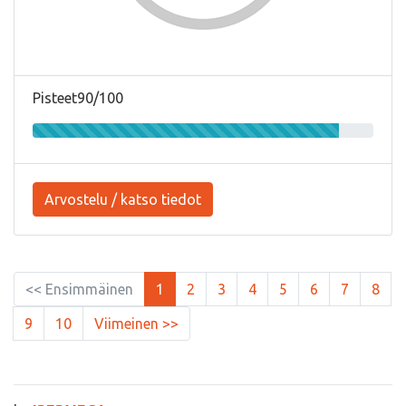
Pisteet90/100
Arvostelu / katso tiedot
<< Ensimmäinen
1
2
3
4
5
6
7
8
9
10
Viimeinen >>