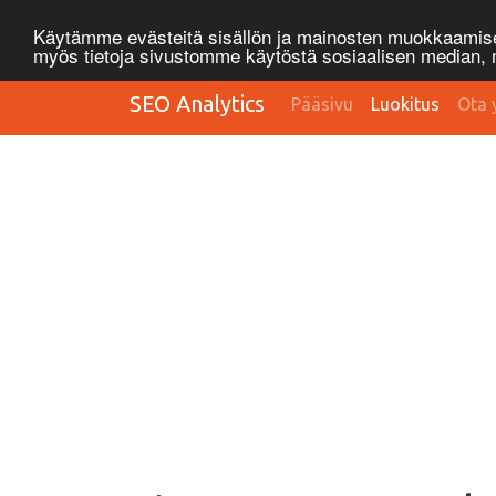
Käytämme evästeitä sisällön ja mainosten muokkaamisee
myös tietoja sivustomme käytöstä sosiaalisen median
SEO Analytics
Pääsivu
Luokitus
Ota 