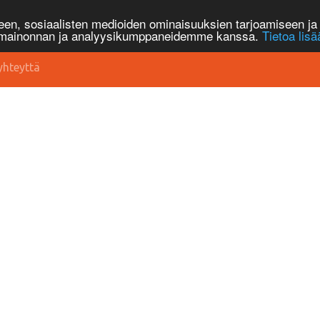
n, sosiaalisten medioiden ominaisuuksien tarjoamiseen ja 
, mainonnan ja analyysikumppaneidemme kanssa.
Tietoa lisä
yhteyttä