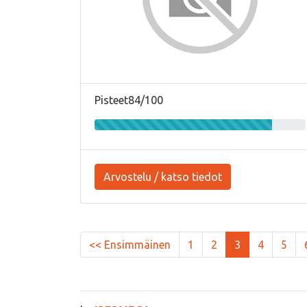
Pisteet84/100
Arvostelu / katso tiedot
<< Ensimmäinen
1
2
3
4
5