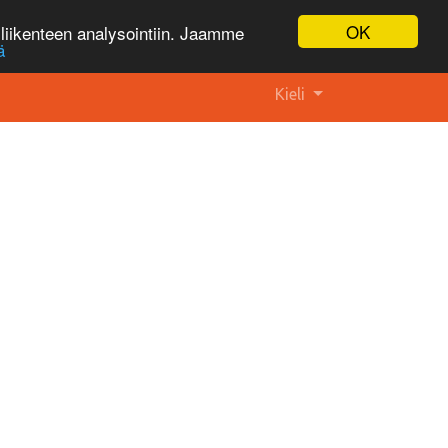
OK
liikenteen analysointiin. Jaamme
ä
Kieli