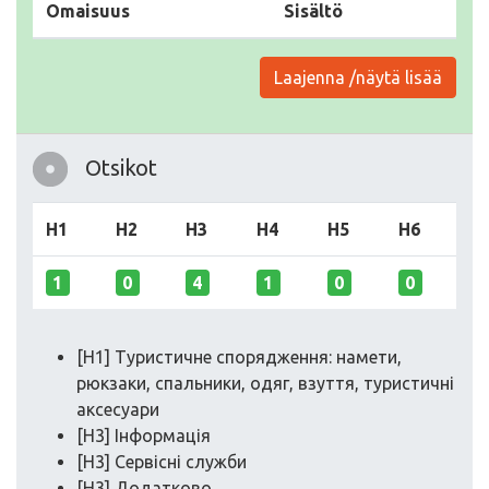
Omaisuus
Sisältö
Laajenna /näytä lisää
Otsikot
H1
H2
H3
H4
H5
H6
1
0
4
1
0
0
[H1] Туристичне спорядження: намети,
рюкзаки, спальники, одяг, взуття, туристичні
аксесуари
[H3] Інформація
[H3] Сервісні служби
[H3] Додатково