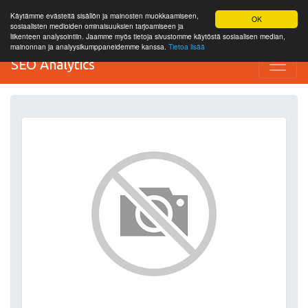
Käytämme evästeitä sisällön ja mainosten muokkaamiseen,
OK
sosiaalisten medioiden ominaisuuksien tarjoamiseen ja
liikenteen analysointiin. Jaamme myös tietoja sivustomme käytöstä sosiaalisen median,
mainonnan ja analyysikumppaneidemme kanssa.
Tietoa lisää
SEO Analytics