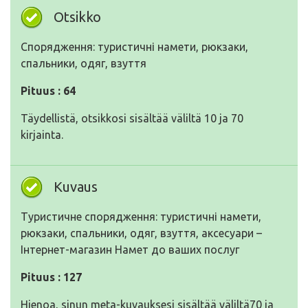
Otsikko
Спорядження: туристичні намети, рюкзаки,
спальники, одяг, взуття
Pituus : 64
Täydellistä, otsikkosi sisältää väliltä 10 ja 70
kirjainta.
Kuvaus
Туристичне спорядження: туристичні намети,
рюкзаки, спальники, одяг, взуття, аксесуари –
Інтернет-магазин Намет до ваших послуг
Pituus : 127
Hienoa, sinun meta-kuvauksesi sisältää väliltä70 ja