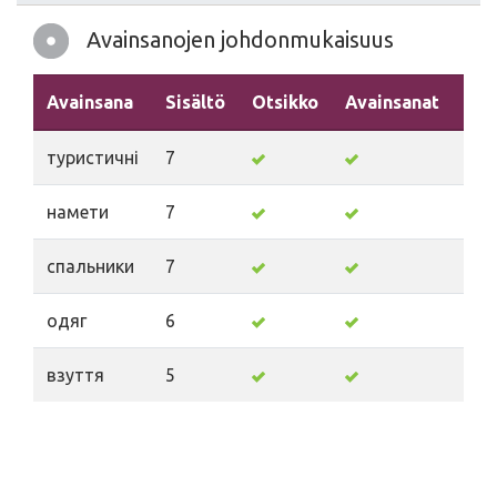
Avainsanojen johdonmukaisuus
Avainsana
Sisältö
Otsikko
Avainsanat
Kuv
туристичні
7
намети
7
спальники
7
одяг
6
взуття
5