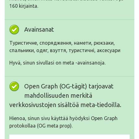
160 kirjainta.
Avainsanat
Туристичне, спорядження, намети, рюкзаки,
спальники, одяг, взуття, туристичні, аксесуари
Hyvä, sinun sivullasi on meta -avainsanoja.
Open Graph (OG-tägit) tarjoavat
mahdollisuuden merkitä
verkkosivustojen sisältöä meta-tiedoilla.
Hienoa, sinun sivu käyttää hyödyksi Open Graph
protokollaa (OG meta prop).