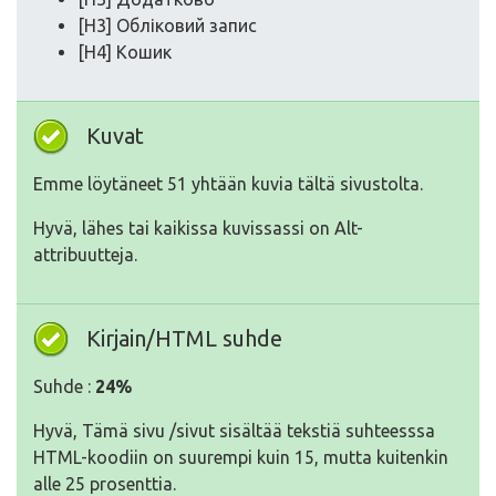
[H3] Обліковий запис
[H4] Кошик
Kuvat
Emme löytäneet 51 yhtään kuvia tältä sivustolta.
Hyvä, lähes tai kaikissa kuvissassi on Alt-
attribuutteja.
Kirjain/HTML suhde
Suhde :
24%
Hyvä, Tämä sivu /sivut sisältää tekstiä suhteesssa
HTML-koodiin on suurempi kuin 15, mutta kuitenkin
alle 25 prosenttia.