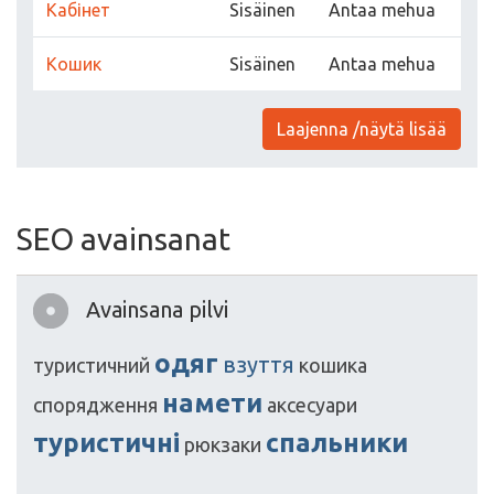
Кабінет
Sisäinen
Antaa mehua
Кошик
Sisäinen
Antaa mehua
Laajenna /näytä lisää
SEO avainsanat
Avainsana pilvi
одяг
взуття
туристичний
кoшика
намети
спорядження
аксесуари
туристичні
спальники
рюкзаки