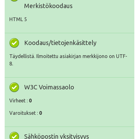
Merkistökoodaus
HTML 5
Koodaus/tietojenkäsittely
Täydellistä. Ilmoitettu asiakirjan merkkijono on UTF-
8.
W3C Voimassaolo
Virheet :
0
Varoitukset :
0
Sähköpostin yksityisyys