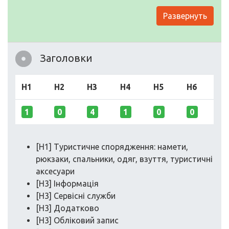
Развернуть
Заголовки
H1
H2
H3
H4
H5
H6
1
0
4
1
0
0
[H1] Туристичне спорядження: намети,
рюкзаки, спальники, одяг, взуття, туристичні
аксесуари
[H3] Інформація
[H3] Сервісні служби
[H3] Додатково
[H3] Обліковий запис