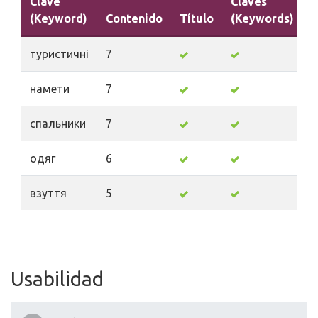
Clave
Claves
(Keyword)
Contenido
Título
(Keywords)
D
туристичні
7
намети
7
спальники
7
одяг
6
взуття
5
Usabilidad