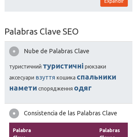
Expandir
Palabras Clave SEO
Nube de Palabras Clave
туристичні
туристичний
рюкзаки
спальники
взуття
аксесуари
кoшика
намети
одяг
спорядження
Consistencia de las Palabras Clave
Palabra
Palabras