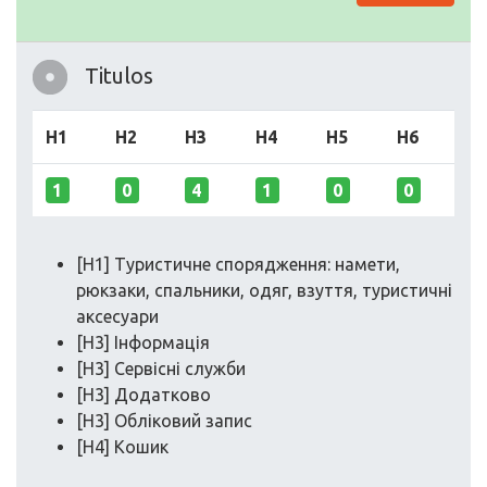
Titulos
H1
H2
H3
H4
H5
H6
1
0
4
1
0
0
[H1] Туристичне спорядження: намети,
рюкзаки, спальники, одяг, взуття, туристичні
аксесуари
[H3] Інформація
[H3] Сервісні служби
[H3] Додатково
[H3] Обліковий запис
[H4] Кошик