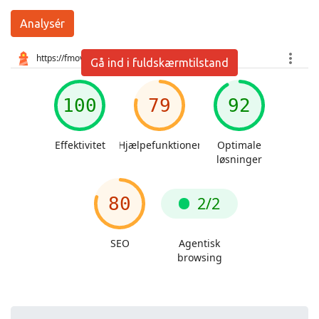
Analysér
Gå ind i fuldskærmtilstand