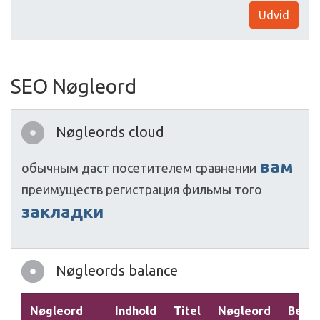
Udvid
SEO Nøgleord
Nøgleords cloud
вам
обычным
даст
посетителем
сравнении
преимуществ
регистрация
фильмы
того
закладки
Nøgleords balance
Nøgleord
Indhold
Titel
Nøgleord
Beskr