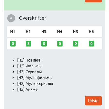
Overskrifter
H1
H2
H3
H4
H5
H6
0
8
0
0
0
0
[H2] Новинки
[H2] Фильмы
[H2] Сериалы
[H2] Мультфильмы
[H2] Мультсериалы
[H2] Аниме
Udvid