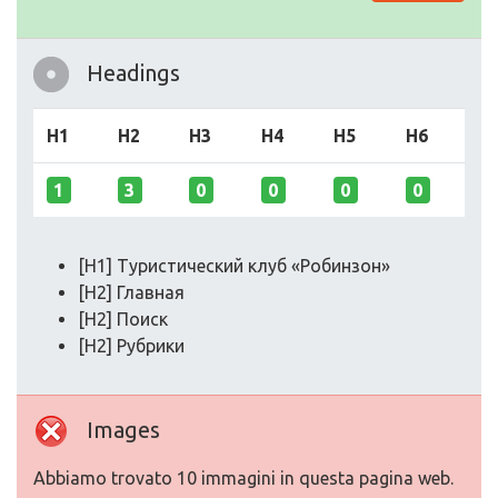
Headings
H1
H2
H3
H4
H5
H6
1
3
0
0
0
0
[H1] Туристический клуб «Робинзон»
[H2] Главная
[H2] Поиск
[H2] Рубрики
Images
Abbiamo trovato 10 immagini in questa pagina web.