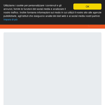
Utilizziamo i cookie per personalizzare i contenuti e gli
OK
annunci, fornire le funzioni dei social media e analizzare il
nostro traffico. Inoltre forniamo informazioni sul modo in cui utilizzi il nostro sito alle agenzie
pubblicitarie, agli istituti che eseguono analisi dei dati web e ai social media nostri partner.
Impara di più
SEO Analytics