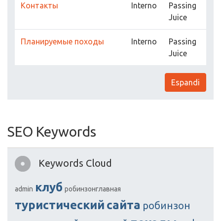
Контакты
Interno
Passing
Juice
Планируемые походы
Interno
Passing
Juice
Espandi
SEO Keywords
Keywords Cloud
клуб
admin
робинзонглавная
туристический
сайта
робинзон