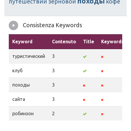
походы
путешествий
зерновой
кофе
Consistenza Keywords
Keyword
Contenuto
Title
Keywords
туристический
3
клуб
3
походы
3
сайта
3
робинзон
2