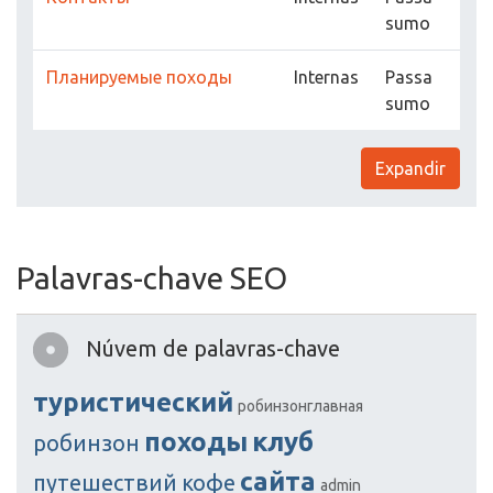
sumo
Планируемые походы
Internas
Passa
sumo
Expandir
Palavras-chave SEO
Núvem de palavras-chave
туристический
робинзонглавная
походы
клуб
робинзон
сайта
путешествий
кофе
admin