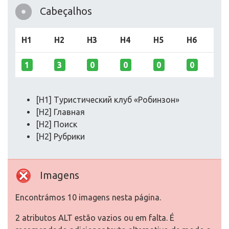
Cabeçalhos
H1
H2
H3
H4
H5
H6
1
3
0
0
0
0
[H1] Туристический клуб «Робинзон»
[H2] Главная
[H2] Поиск
[H2] Рубрики
Imagens
Encontrámos 10 imagens nesta página.
2 atributos ALT estão vazios ou em falta. É