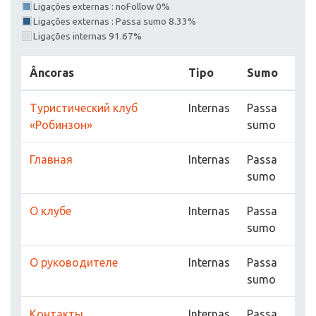
Ligações externas : noFollow 0%
Ligações externas : Passa sumo 8.33%
Ligações internas 91.67%
Âncoras
Tipo
Sumo
Туристический клуб
Internas
Passa
«Робинзон»
sumo
Главная
Internas
Passa
sumo
О клубе
Internas
Passa
sumo
О руководителе
Internas
Passa
sumo
Контакты
Internas
Passa