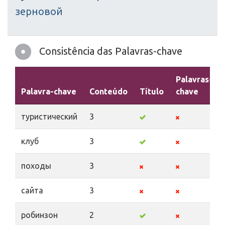
зерновой
Consistência das Palavras-chave
Palavras-
Palavra-chave
Conteúdo
Título
chave
туристический
3
клуб
3
походы
3
сайта
3
робинзон
2