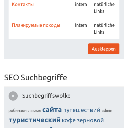
Контакты
intern
natürliche
Links
Планируемые походы
intern
natürliche
Links
Ausklappen
SEO Suchbegriffe
Suchbegriffswolke
сайта
путешествий
робинзонглавная
admin
туристический
кофе
зерновой