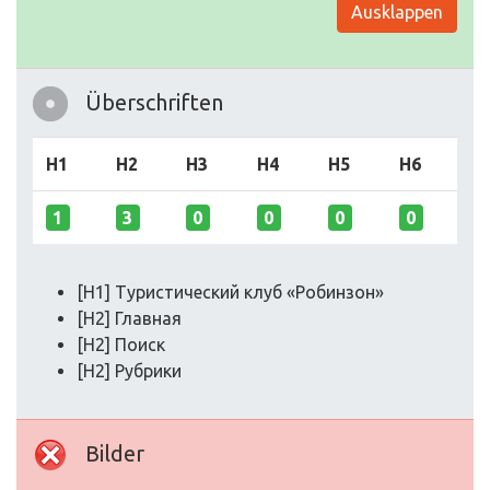
Ausklappen
Überschriften
H1
H2
H3
H4
H5
H6
1
3
0
0
0
0
[H1] Туристический клуб «Робинзон»
[H2] Главная
[H2] Поиск
[H2] Рубрики
Bilder