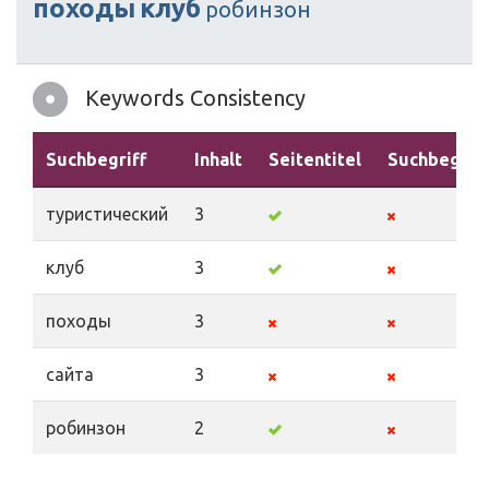
походы
клуб
робинзон
Keywords Consistency
Suchbegriff
Inhalt
Seitentitel
Suchbegrif
туристический
3
клуб
3
походы
3
сайта
3
робинзон
2