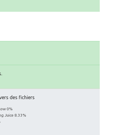
.
vers des fichiers
llow 0%
ing Juice 8.33%
%