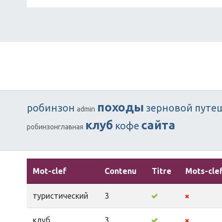
походы
робинзон
зерновой
путе
admin
клуб
сайта
кофе
робинзонглавная
Mot-clef
Contenu
Titre
Mots-cle
туристический
3
клуб
3