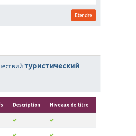
Etendre
туристический
шествий
fs
Description
Niveaux de titre