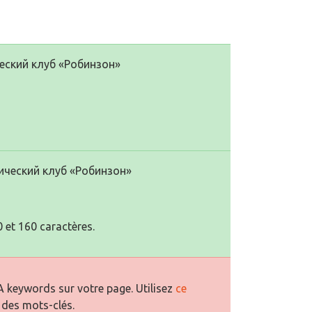
еский клуб «Робинзон»
ический клуб «Робинзон»
 et 160 caractères.
 keywords sur votre page. Utilisez
ce
 des mots-clés.