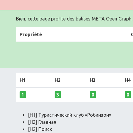
Bien, cette page profite des balises META Open Graph.
Propriété
H1
H2
H3
H4
1
3
0
0
[H1] Туристический клуб «Робинзон»
[H2] Главная
[H2] Поиск