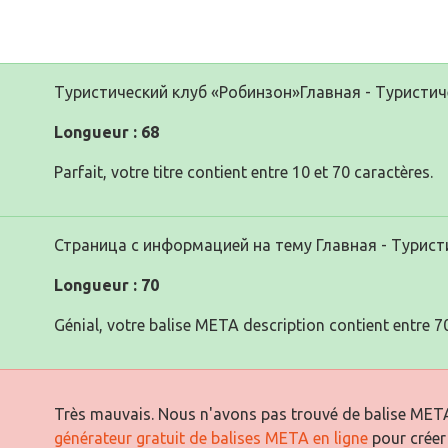
Туристический клуб «Робинзон»Главная - Туристич
Longueur : 68
Parfait, votre titre contient entre 10 et 70 caractères.
Страница с информацией на тему Главная - Турист
Longueur : 70
Génial, votre balise META description contient entre 70
Très mauvais. Nous n'avons pas trouvé de balise META
générateur gratuit de balises META en ligne
pour créer