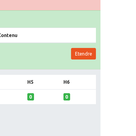
Contenu
Etendre
H5
H6
0
0