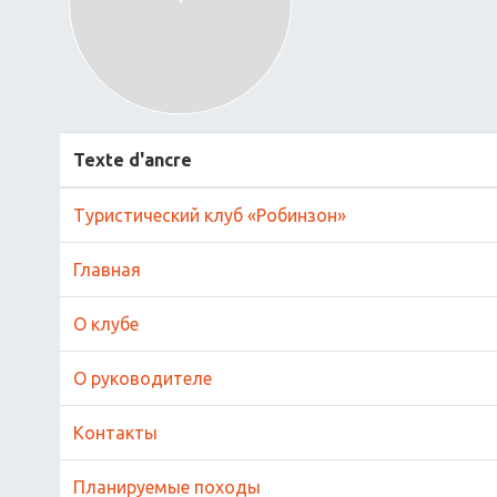
Texte d'ancre
Туристический клуб «Робинзон»
Главная
О клубе
О руководителе
Контакты
Планируемые походы