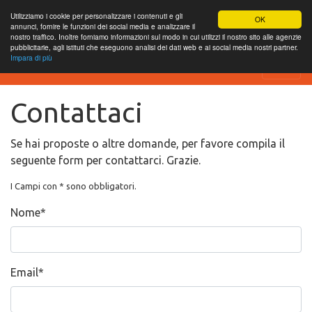
Utilizziamo i cookie per personalizzare i contenuti e gli
OK
annunci, fornire le funzioni dei social media e analizzare il
nostro traffico. Inoltre forniamo informazioni sul modo in cui utilizzi il nostro sito alle agenzie
pubblicitarie, agli istituti che eseguono analisi dei dati web e ai social media nostri partner.
Impara di più
SEO Analytics
Contattaci
Se hai proposte o altre domande, per favore compila il
seguente form per contattarci. Grazie.
I Campi con * sono obbligatori.
Nome
*
Email
*