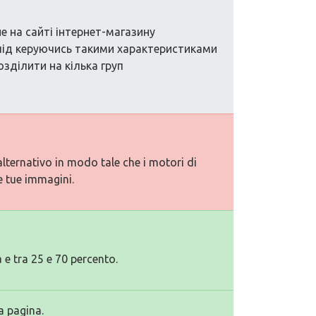
 на сайті інтернет-магазину
лід керуючись такими характеристиками
зділити на кілька груп
alternativo in modo tale che i motori di
e tue immagini.
 e tra 25 e 70 percento.
a pagina.