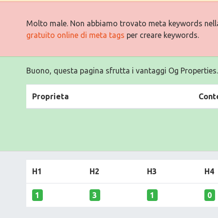
Molto male. Non abbiamo trovato meta keywords nell
gratuito online di meta tags
per creare keywords.
Buono, questa pagina sfrutta i vantaggi Og Properties.
Proprieta
Cont
H1
H2
H3
H4
1
3
1
0