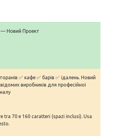
х — Новий Проект
торанів ✅ кафе ✅ барів ✅ їдалень. Новий
відомих виробників для професійної
оналу
tra 70 e 160 caratteri (spazi inclusi). Usa
esto.