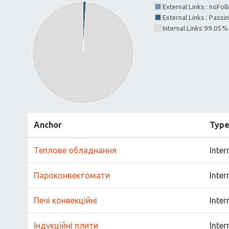
External Links : noFo
External Links : Passi
Internal Links 99.05%
Anchor
Typ
Теплове обладнання
Inter
Пароконвектомати
Inter
Печі конвекційні
Inter
Індукційні плити
Inter