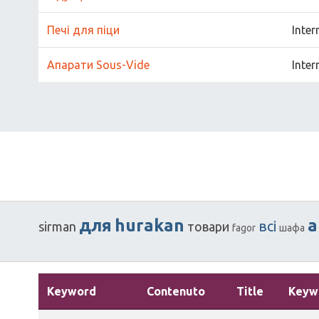
Печі для піци
Inter
Апарати Sous-Vide
Inter
для
hurakan
a
всі
sirman
товари
fagor
шафа
Keyword
Contenuto
Title
Keyw