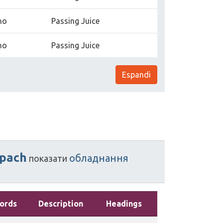
no
Passing Juice
no
Passing Juice
Espandi
pach
обладнання
показати
ords
Description
Headings