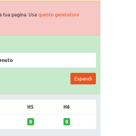
a tua pagina. Usa
questo generatore
enuto
Espandi
H5
H6
0
0