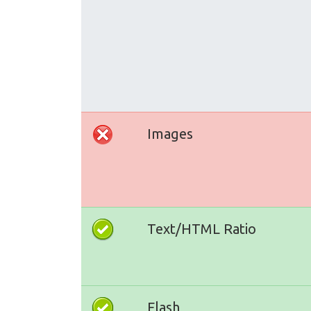
Images
Text/HTML Ratio
Flash