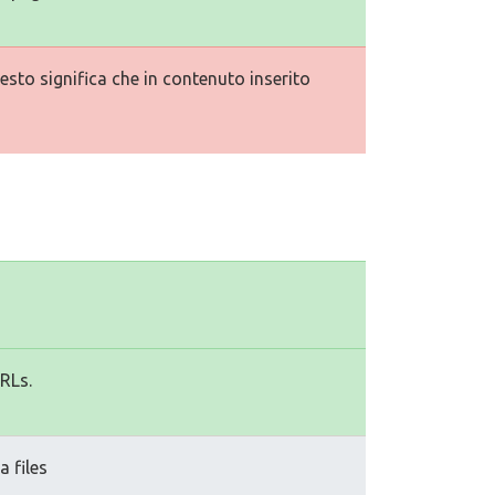
esto significa che in contenuto inserito
URLs.
a files