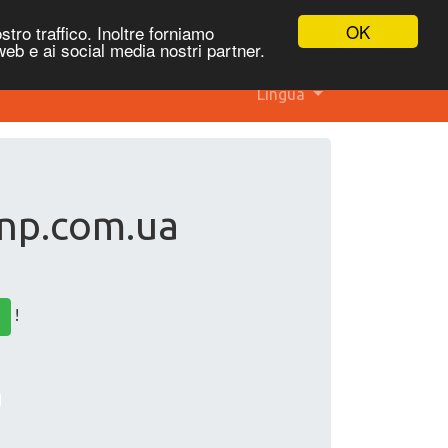
OK
stro traffico. Inoltre forniamo
 web e ai social media nostri partner.
Lingua
 np.com.ua
!