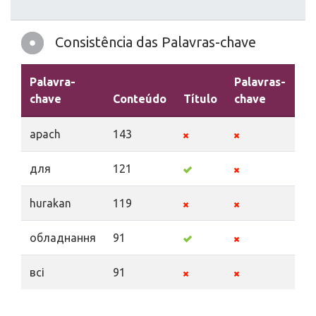
Consistência das Palavras-chave
Palavra-
Palavras-
chave
Conteúdo
Título
chave
De
apach
143
для
121
hurakan
119
обладнання
91
всі
91