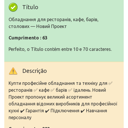
Título
Обладнання для ресторанів, кафе, барів,
столових — Новий Проект
Cumprimento : 63
Perfeito, o Título contém entre 10 e 70 caracteres.
Descrição
Купти професійне обладнання та техніку для ✅
ресторанів ✅ кафе ✅ барів ✅ їдалень. Новий
Проект пропонує великий асортимент
обладнання відомих виробників для професійної
кухні ✔️ Гарантія ✔️ Підключення ✔️ Навчання
персоналу