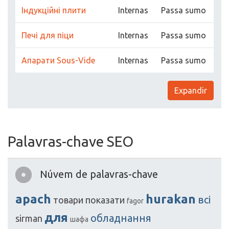
Індукційні плити
Internas
Passa sumo
Печі для піци
Internas
Passa sumo
Апарати Sous-Vide
Internas
Passa sumo
Expandir
Palavras-chave SEO
Núvem de palavras-chave
apach
hurakan
всі
товари
показати
fagor
для
обладнання
sirman
шафа