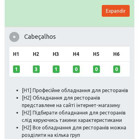
Expandir
Cabeçalhos
H1
H2
H3
H4
H5
H6
1
3
1
0
0
0
[H1] Професійне обладнання для ресторанів
[H2] Обладнання для ресторанів
представлене на сайті інтернет-магазину
[H2] Підбирати обладнання для ресторанів
слід керуючись такими характеристиками
[H2] Все обладнання для ресторанів можна
розділити на кілька груп