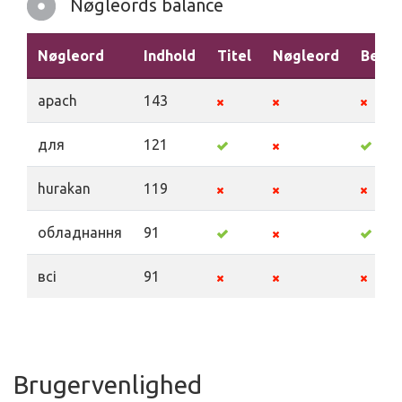
Nøgleords balance
Nøgleord
Indhold
Titel
Nøgleord
Beskr
apach
143
для
121
hurakan
119
обладнання
91
всі
91
Brugervenlighed