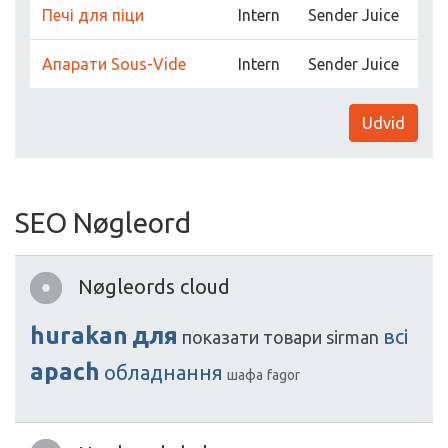
Печі для піци
Intern
Sender Juice
Апарати Sous-Vide
Intern
Sender Juice
Udvid
SEO Nøgleord
Nøgleords cloud
hurakan
для
всі
показати
товари
sirman
apach
обладнання
шафа
fagor