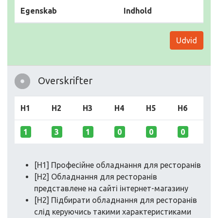
Egenskab
Indhold
Udvid
Overskrifter
H1
H2
H3
H4
H5
H6
1
3
1
0
0
0
[H1] Професійне обладнання для ресторанів
[H2] Обладнання для ресторанів
представлене на сайті інтернет-магазину
[H2] Підбирати обладнання для ресторанів
слід керуючись такими характеристиками