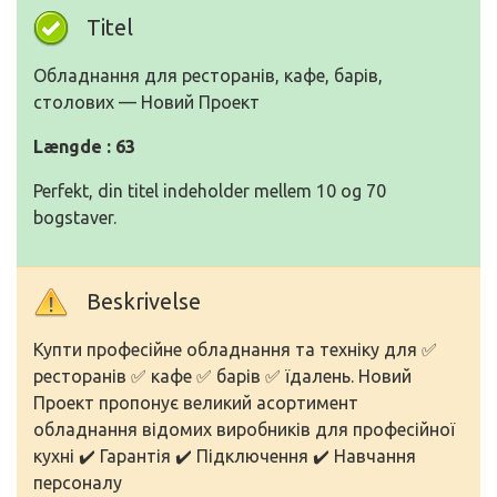
Titel
Обладнання для ресторанів, кафе, барів,
столових — Новий Проект
Længde : 63
Perfekt, din titel indeholder mellem 10 og 70
bogstaver.
Beskrivelse
Купти професійне обладнання та техніку для ✅
ресторанів ✅ кафе ✅ барів ✅ їдалень. Новий
Проект пропонує великий асортимент
обладнання відомих виробників для професійної
кухні ✔️ Гарантія ✔️ Підключення ✔️ Навчання
персоналу