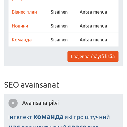
Бізнес план
Sisäinen
Antaa mehua
Новини
Sisäinen
Antaa mehua
Команда
Sisäinen
Antaa mehua
Laajenna /näytä lisää
SEO avainsanat
Avainsana pilvi
команда
інтелект
які
про
штучний
нас
space