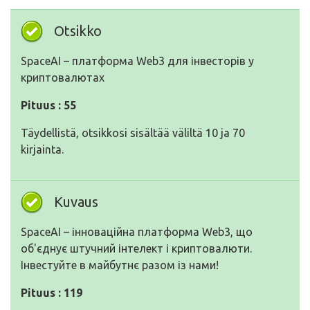
Otsikko
SpaceAI – платформа Web3 для інвесторів у
криптовалютах
Pituus : 55
Täydellistä, otsikkosi sisältää väliltä 10 ja 70
kirjainta.
Kuvaus
SpaceAI – інноваційна платформа Web3, що
об'єднує штучний інтелект і криптовалюти.
Інвестуйте в майбутнє разом із нами!
Pituus : 119