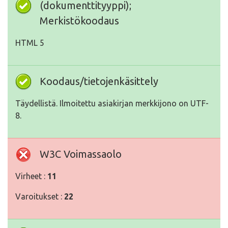
(dokumenttityyppi);
Merkistökoodaus
HTML 5
Koodaus/tietojenkäsittely
Täydellistä. Ilmoitettu asiakirjan merkkijono on UTF-
8.
W3C Voimassaolo
Virheet :
11
Varoitukset :
22