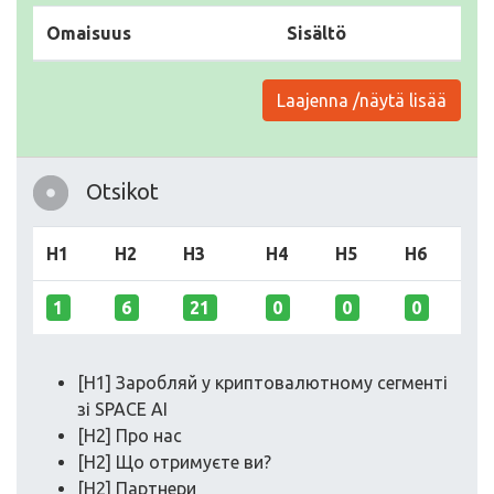
Omaisuus
Sisältö
Laajenna /näytä lisää
Otsikot
H1
H2
H3
H4
H5
H6
1
6
21
0
0
0
[H1] Заробляй у криптовалютному сегменті
зі SPACE AI
[H2] Про нас
[H2] Що отримуєте ви?
[H2] Партнери