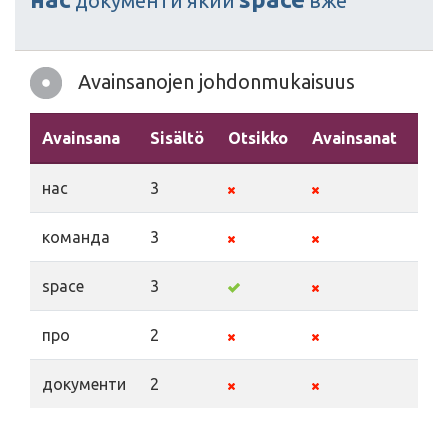
документи
який
вже
Avainsanojen johdonmukaisuus
Avainsana
Sisältö
Otsikko
Avainsanat
Ku
нас
3
команда
3
space
3
про
2
документи
2