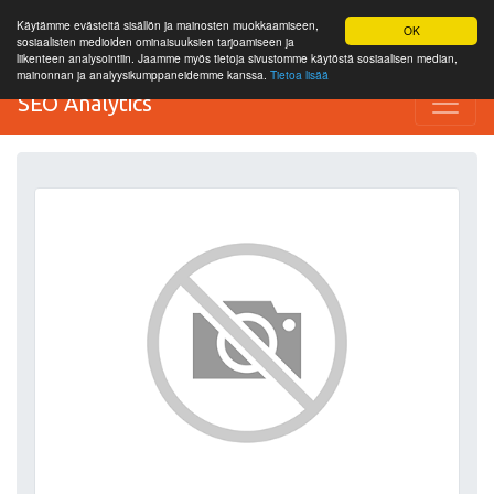
Käytämme evästeitä sisällön ja mainosten muokkaamiseen,
OK
sosiaalisten medioiden ominaisuuksien tarjoamiseen ja
liikenteen analysointiin. Jaamme myös tietoja sivustomme käytöstä sosiaalisen median,
mainonnan ja analyysikumppaneidemme kanssa.
Tietoa lisää
SEO Analytics