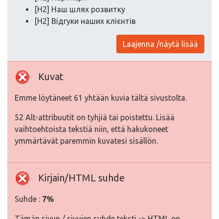
[H2] Наш шлях розвитку
[H2] Відгуки наших клієнтів
Laajenna /näytä lisää
Kuvat
Emme löytäneet 61 yhtään kuvia tältä sivustolta.
52 Alt-attribuutit on tyhjiä tai poistettu. Lisää
vaihtoehtoista tekstiä niin, että hakukoneet
ymmärtävät paremmin kuvatesi sisällön.
Kirjain/HTML suhde
Suhde :
7%
Tämän sivun / sivujen suhde teksti -> HTML on