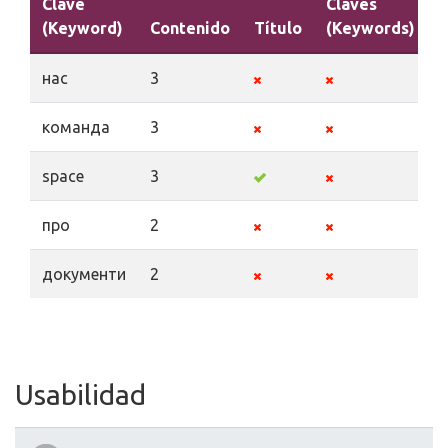
Clave
Claves
(Keyword)
Contenido
Título
(Keywords)
D
нас
3
команда
3
space
3
про
2
документи
2
Usabilidad