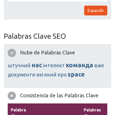
Expandir
Palabras Clave SEO
Nube de Palabras Clave
нас
команда
штучний
інтелект
вже
space
документи
які
який
про
Consistencia de las Palabras Clave
Palabra
Palabras