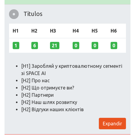
Titulos
H1
H2
H3
H4
H5
H6
1
6
21
0
0
0
[H1] Заробляй у криптовалютному сегменті
зі SPACE AI
[H2] Про нас
[H2] Що отримуєте ви?
[H2] Партнери
[H2] Наш шлях розвитку
[H2] Відгуки наших клієнтів
Expandir