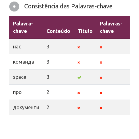
Consistência das Palavras-chave
Palavra-
Palavras-
chave
Conteúdo
Título
chave
Des
нас
3
команда
3
space
3
про
2
документи
2