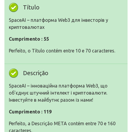
Título
SpaceAI – платформа Web3 для інвесторів у
криптовалютах
Cumprimento : 55
Perfeito, o Título contém entre 10 e 70 caracteres.
Descrição
SpaceAI – інноваційна платформа Web3, що
об'єднує штучний інтелект і криптовалюти.
Інвестуйте в майбутнє разом із нами!
Cumprimento : 119
Perfeito, a Descrição META contém entre 70 e 160
caracteres.