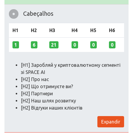
Cabeçalhos
H1
H2
H3
H4
H5
H6
1
6
21
0
0
0
[H1] Заробляй у криптовалютному сегменті
зі SPACE AI
[H2] Про нас
[H2] Що отримуєте ви?
[H2] Партнери
[H2] Наш шлях розвитку
[H2] Відгуки наших клієнтів
Expandir