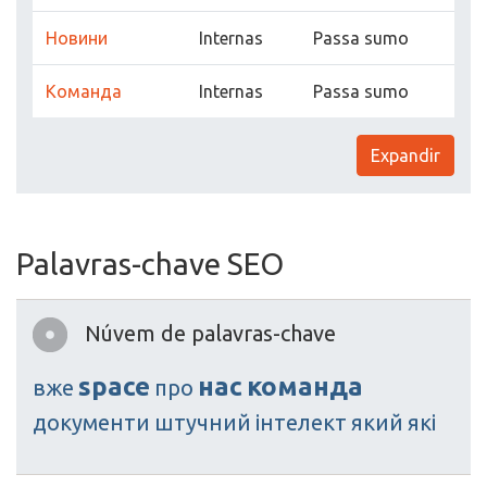
Новини
Internas
Passa sumo
Команда
Internas
Passa sumo
Expandir
Palavras-chave SEO
Núvem de palavras-chave
space
нас
команда
вже
про
документи
штучний
інтелект
який
які