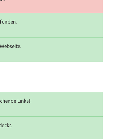
efunden.
 Webseite.
echende Links)!
deckt.