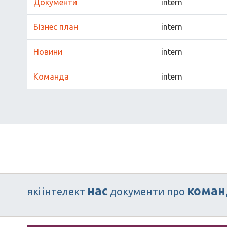
Документи
intern
Бізнес план
intern
Новини
intern
Команда
intern
нас
коман
які
інтелект
документи
про