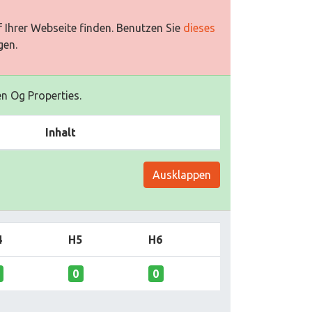
 Ihrer Webseite finden. Benutzen Sie
dieses
gen.
en Og Properties.
Inhalt
Ausklappen
4
H5
H6
0
0