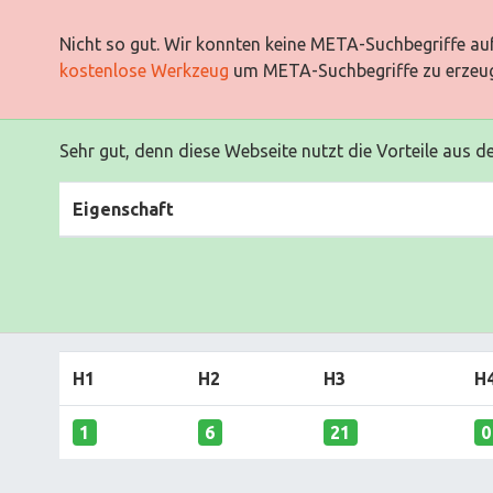
Nicht so gut. Wir konnten keine META-Suchbegriffe auf
kostenlose Werkzeug
um META-Suchbegriffe zu erzeu
Sehr gut, denn diese Webseite nutzt die Vorteile aus d
Eigenschaft
H1
H2
H3
H
1
6
21
0