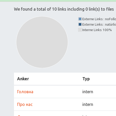
We found a total of 10 links including 0 link(s) to files
Externe Links : noFol
Externe Links : natürl
Interne Links 100%
Anker
Typ
Головна
intern
Про нас
intern