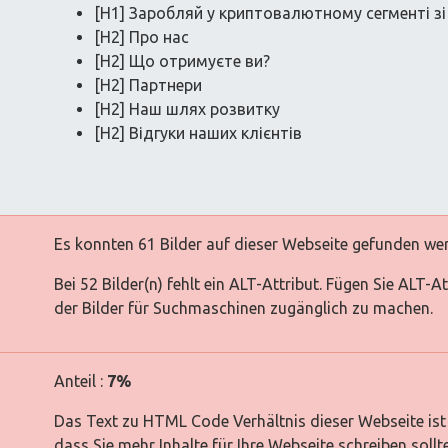
[H1] Заробляй у криптовалютному сегменті зі
[H2] Про нас
[H2] Що отримуєте ви?
[H2] Партнери
[H2] Наш шлях розвитку
[H2] Відгуки наших клієнтів
Es konnten 61 Bilder auf dieser Webseite gefunden we
Bei 52 Bilder(n) fehlt ein ALT-Attribut. Fügen Sie ALT-
der Bilder für Suchmaschinen zugänglich zu machen.
Anteil :
7%
Das Text zu HTML Code Verhältnis dieser Webseite ist 
dass Sie mehr Inhalte für Ihre Webseite schreiben sollt