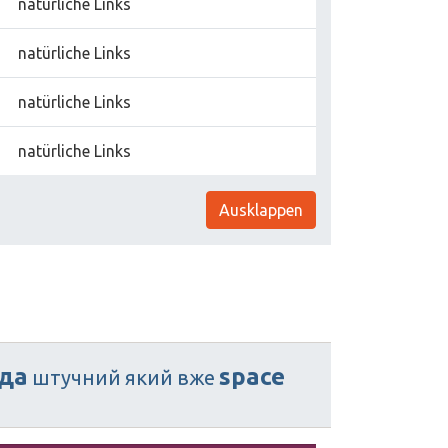
natürliche Links
natürliche Links
natürliche Links
natürliche Links
Ausklappen
да
space
штучний
який
вже