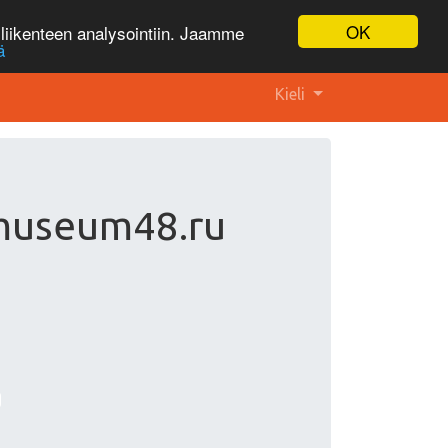
OK
liikenteen analysointiin. Jaamme
ä
Kieli
tmuseum48.ru