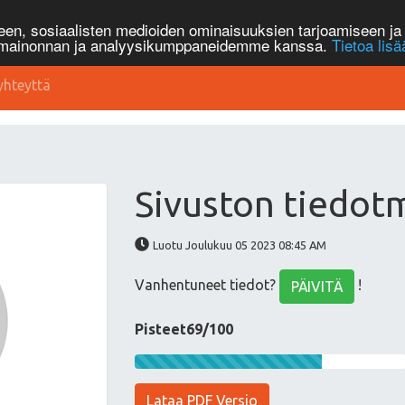
n, sosiaalisten medioiden ominaisuuksien tarjoamiseen ja 
, mainonnan ja analyysikumppaneidemme kanssa.
Tietoa lisä
yhteyttä
Sivuston tiedo
Luotu Joulukuu 05 2023 08:45 AM
Vanhentuneet tiedot?
!
PÄIVITÄ
Pisteet69/100
Lataa PDF Versio