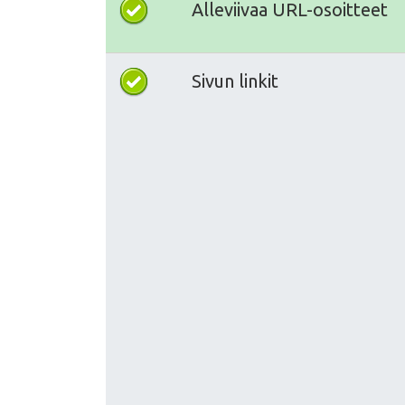
Alleviivaa URL-osoitteet
Sivun linkit