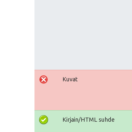
Kuvat
Kirjain/HTML suhde