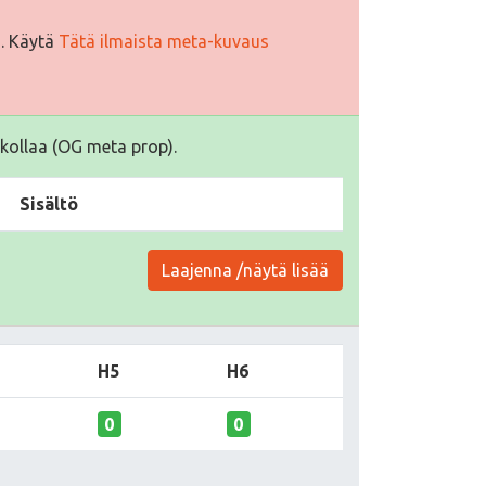
i. Käytä
Tätä ilmaista meta-kuvaus
kollaa (OG meta prop).
Sisältö
Laajenna /näytä lisää
H5
H6
0
0