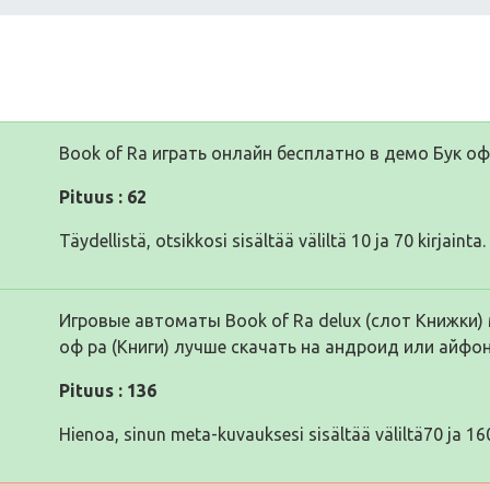
Book of Ra играть онлайн бесплатно в демо Бук оф 
Pituus : 62
Täydellistä, otsikkosi sisältää väliltä 10 ja 70 kirjainta.
Игровые автоматы Book of Ra delux (слот Книжки) 
оф ра (Книги) лучше скачать на андроид или айфон
Pituus : 136
Hienoa, sinun meta-kuvauksesi sisältää väliltä70 ja 160