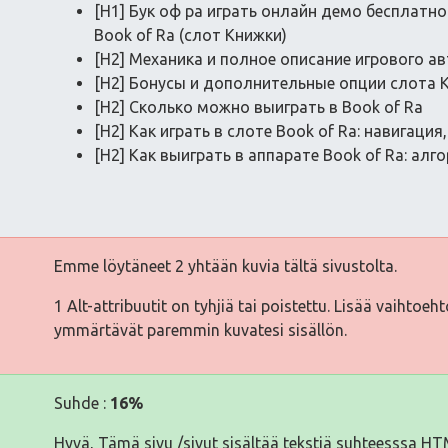
[H1] Бук оф ра играть онлайн демо бесплатн
Book of Ra (слот Книжки)
[H2] Механика и полное описание игрового ав
[H2] Бонусы и дополнительные опции слота 
[H2] Сколько можно выиграть в Book of Ra
[H2] Как играть в слоте Book of Ra: навигаци
[H2] Как выиграть в аппарате Book of Ra: ал
Emme löytäneet 2 yhtään kuvia tältä sivustolta.
1 Alt-attribuutit on tyhjiä tai poistettu. Lisää vaihtoeh
ymmärtävät paremmin kuvatesi sisällön.
Suhde :
16%
Hyvä, Tämä sivu /sivut sisältää tekstiä suhteesssa H