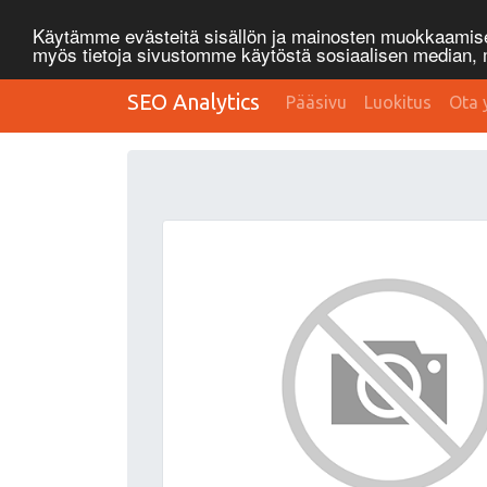
Käytämme evästeitä sisällön ja mainosten muokkaamisee
myös tietoja sivustomme käytöstä sosiaalisen median
SEO Analytics
Pääsivu
Luokitus
Ota 