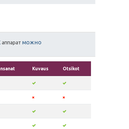
k
можно
аппарат
insanat
Kuvaus
Otsikot