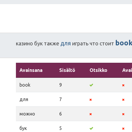
boo
для
казино
бук
также
играть
что
стоит
Avainsana
Sisältö
Otsikko
Ava
book
9
для
7
можно
6
бук
5