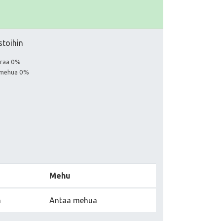
stoihin
euraa 0%
a mehua 0%
Mehu
n
Antaa mehua