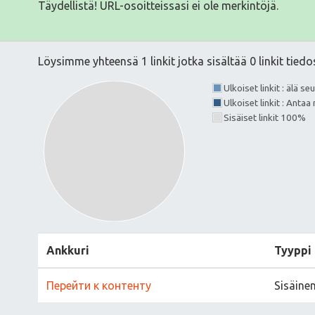
Täydellistä! URL-osoitteissasi ei ole merkintöjä.
Löysimme yhteensä 1 linkit jotka sisältää 0 linkit tiedo
Ulkoiset linkit : älä s
Ulkoiset linkit : Anta
Sisäiset linkit 100%
Ankkuri
Tyyppi
Перейти к контенту
Sisäine