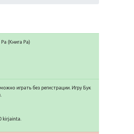
Ра (Книга Ра)
можно играть без регистрации. Игру Бук
.
 kirjainta.