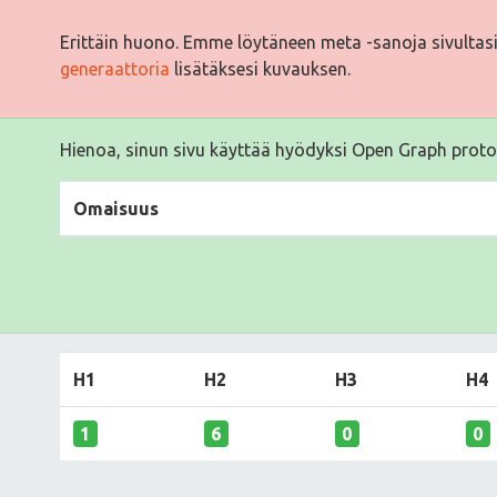
Erittäin huono. Emme löytäneen meta -sanoja sivultas
generaattoria
lisätäksesi kuvauksen.
Hienoa, sinun sivu käyttää hyödyksi Open Graph proto
Omaisuus
H1
H2
H3
H4
1
6
0
0