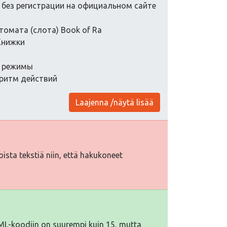
о без регистрации на официальном сайте
томата (слота) Book of Ra
Книжки
я, режимы
горитм действий
Laajenna /näytä lisää
toista tekstiä niin, että hakukoneet
TML-koodiin on suurempi kuin 15, mutta