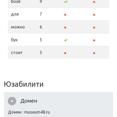
book
9
для
7
можно
6
бук
5
стоит
5
Юзабилити
Домен
Домен : museum48.ru