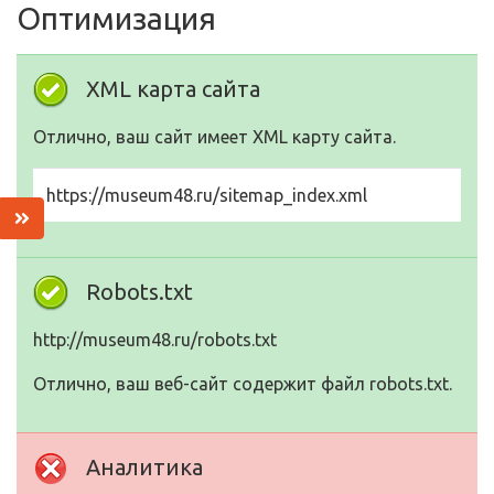
Оптимизация
XML карта сайта
Отлично, ваш сайт имеет XML карту сайта.
https://museum48.ru/sitemap_index.xml
Robots.txt
http://museum48.ru/robots.txt
Отлично, ваш веб-сайт содержит файл robots.txt.
Аналитика