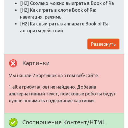
[H2] Сколько можно выиграть в Book of Ra
[H2] Как играть в слоте Book of Ra:
навигация, режимы
[H2] Как выиграть в аппарате Book of Ra:
алгоритм действий
Развернуть
Картинки
Мы нашли 2 картинок на этом веб-сайте.
1 alt атрибута(-ов) не найдено. Добавив
альтернативный текст, поисковые роботы будут
лучше понимать содержание картинки.
Соотношение Контент/HTML