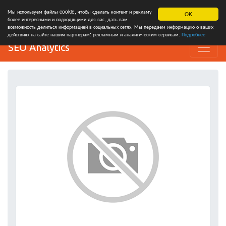
Мы используем файлы cookie, чтобы сделать контент и рекламу
OK
более интересными и подходящими для вас, дать вам
возможность делиться информацией в социальных сетях. Мы передаем информацию о ваших
действиях на сайте нашим партнерам: рекламным и аналитическим сервисам.
Подробнее
SEO Analytics