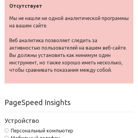
Отсутствует
Мы не нашли ни одной аналитической программы
на вашем сайте.
Веб аналитика позволяет следить за
активностью пользователей на вашем веб-сайте.
Вы должны установить как минимум один
инструмент, но также хорошо иметь несколько,
чтобы сравнивать показания между собой.
PageSpeed Insights
Устройство
Персональный компьютер