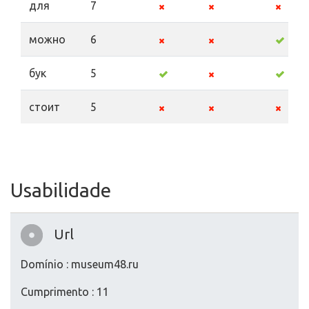
для
7
можно
6
бук
5
стоит
5
Usabilidade
Url
Domínio : museum48.ru
Cumprimento : 11