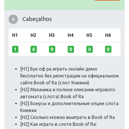
Cabeçalhos
H1
H2
H3
H4
H5
H6
1
6
0
0
0
0
[H1] Бук оф ра играть онлайн демо
бесплатно без регистрации на официальном
сайте Book of Ra (слот Книжки)
[H2] Механика и полное описание игрового
автомата (слота) Book of Ra
[H2] Бонусы и дополнительные опции слота
Книжки
[H2] Сколько можно выиграть в Book of Ra
[H2] Как играть в слоте Book of Ra: