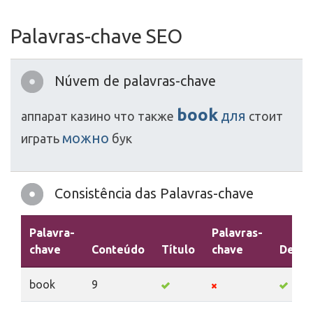
Palavras-chave SEO
Núvem de palavras-chave
book
для
аппарат
казино
что
также
стоит
можно
играть
бук
Consistência das Palavras-chave
Palavra-
Palavras-
chave
Conteúdo
Título
chave
Descr
book
9