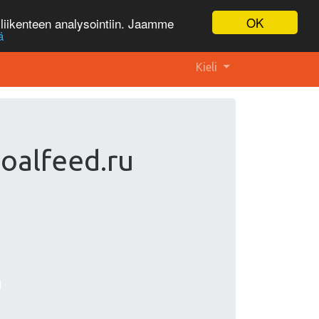
OK
liikenteen analysointiin. Jaamme
ä
Kieli
goalfeed.ru