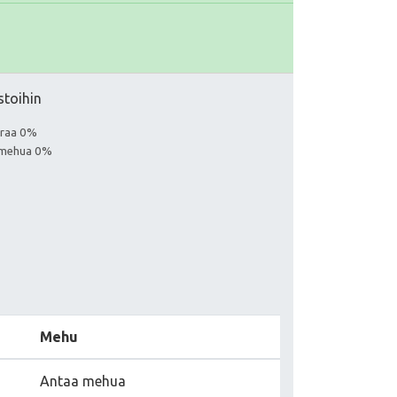
stoihin
euraa 0%
a mehua 0%
Mehu
Antaa mehua