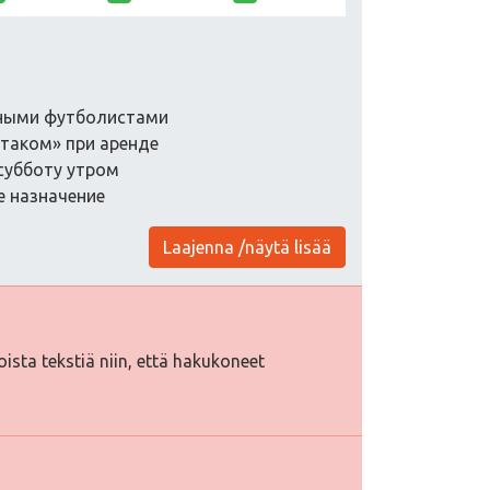
нными футболистами
ртаком» при аренде
 субботу утром
е назначение
Laajenna /näytä lisää
toista tekstiä niin, että hakukoneet