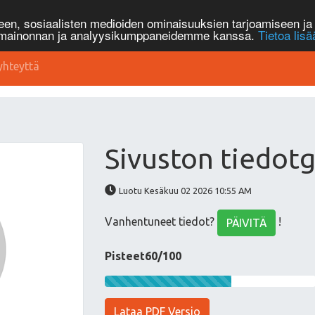
n, sosiaalisten medioiden ominaisuuksien tarjoamiseen ja 
, mainonnan ja analyysikumppaneidemme kanssa.
Tietoa lisä
yhteyttä
Sivuston tiedot
Luotu Kesäkuu 02 2026 10:55 AM
Vanhentuneet tiedot?
!
PÄIVITÄ
Pisteet60/100
Lataa PDF Versio