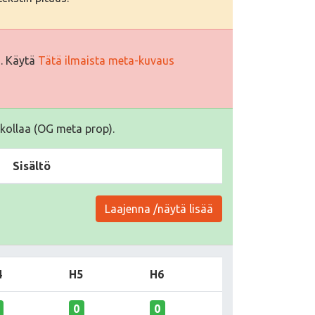
i. Käytä
Tätä ilmaista meta-kuvaus
kollaa (OG meta prop).
Sisältö
Laajenna /näytä lisää
4
H5
H6
0
0