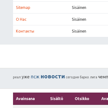
Sitemap
Sisäinen
О Нас
Sisäinen
Контакты
Sisäinen
новости
псж
уже
чем
реал
сегодня
барко
лига
Avainsana
Sisältö
Otsikko
Ava