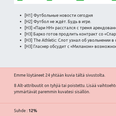
[H1] Футбольные новости сегодня
[H2] Футбол не ждёт. Будь в игре.
[H3] «Пари НН» расстался с тремя арендова
[H3] Барко готов продлить контракт со «Спа
[H3] The Athletic: Слот узнал об увольнении в
[H3] Гласнер обсудит с «Миланом» возможно
Emme löytäneet 24 yhtään kuvia tältä sivustolta.
8 Alt-attribuutit on tyhjiä tai poistettu. Lisää vaihtoeh
ymmärtävät paremmin kuvatesi sisällön.
Suhde :
12%