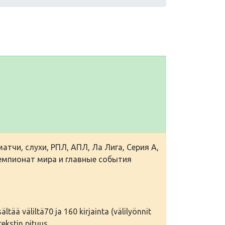
тчи, слухи, РПЛ, АПЛ, Ла Лига, Серия А,
чемпионат мира и главные события
tää väliltä70 ja 160 kirjainta (välilyönnit
ekstin pituus.