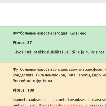
Футбольные новости сегодня | GoalFeed
Pituus : 37
Täydellistä, otsikkosi sisältää väliltä 10 ja 70 kirjainta.
Футбольные новости сегодня: свежие трансферы, ма
Бундеслига, Лига чемпионов, Лига Европы, Евро, 
Российского футбола.
Pituus : 188
Ihannetapauksessa, sinun meta-kuvauksessa pitäisi sisäl
mukaanlukien). Käytä
tätä ilmaista työkalua
laskeaksi t