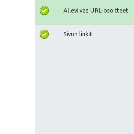
Alleviivaa URL-osoitteet
Sivun linkit