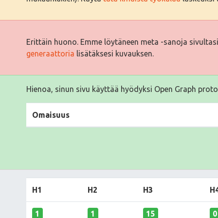
Erittäin huono. Emme löytäneen meta -sanoja sivultas
generaattoria
lisätäksesi kuvauksen.
Hienoa, sinun sivu käyttää hyödyksi Open Graph proto
Omaisuus
H1
H2
H3
H
1
1
15
0