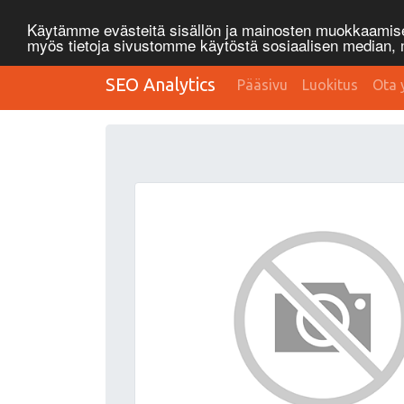
Käytämme evästeitä sisällön ja mainosten muokkaamisee
myös tietoja sivustomme käytöstä sosiaalisen median
SEO Analytics
Pääsivu
Luokitus
Ota 