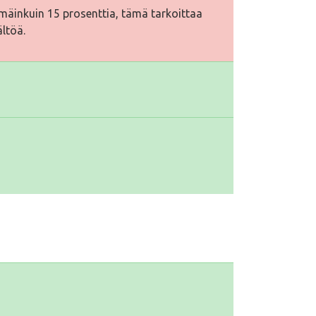
äinkuin 15 prosenttia, tämä tarkoittaa
ältöä.