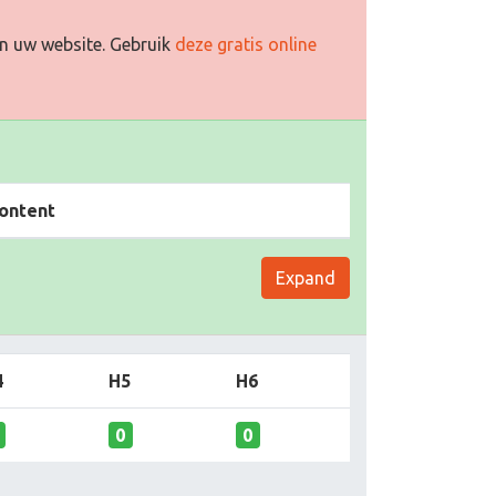
n uw website. Gebruik
deze gratis online
ontent
Expand
4
H5
H6
0
0