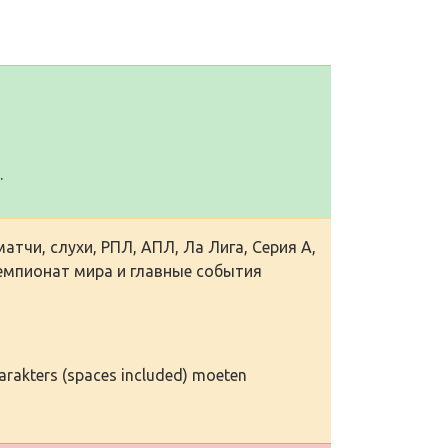
.
тчи, слухи, РПЛ, АПЛ, Ла Лига, Серия А,
чемпионат мира и главные события
karakters (spaces included) moeten