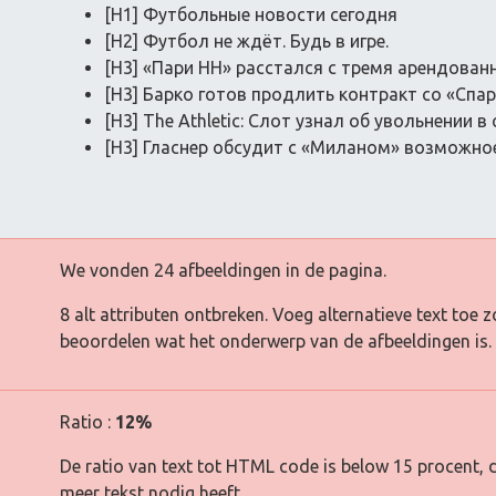
[H1] Футбольные новости сегодня
[H2] Футбол не ждёт. Будь в игре.
[H3] «Пари НН» расстался с тремя арендова
[H3] Барко готов продлить контракт со «Спа
[H3] The Athletic: Слот узнал об увольнении в
[H3] Гласнер обсудит с «Миланом» возможно
We vonden 24 afbeeldingen in de pagina.
8 alt attributen ontbreken. Voeg alternatieve text to
beoordelen wat het onderwerp van de afbeeldingen is.
Ratio :
12%
De ratio van text tot HTML code is below 15 procent, d
meer tekst nodig heeft.