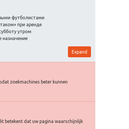
нными футболистами
ртаком» при аренде
 субботу утром
е назначение
Expand
e zodat zoekmachines beter kunnen
it betekent dat uw pagina waarschijnlijk