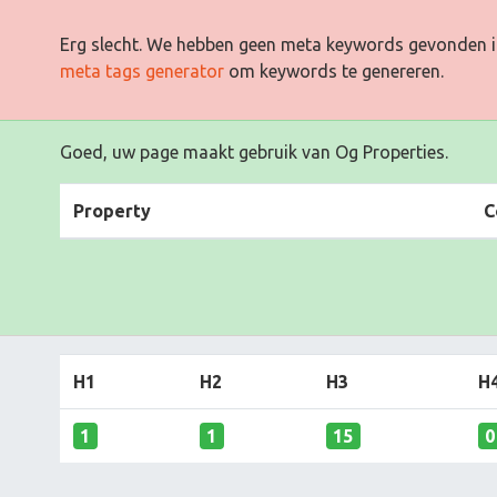
Erg slecht. We hebben geen meta keywords gevonden i
meta tags generator
om keywords te genereren.
Goed, uw page maakt gebruik van Og Properties.
Property
C
H1
H2
H3
H
1
1
15
0