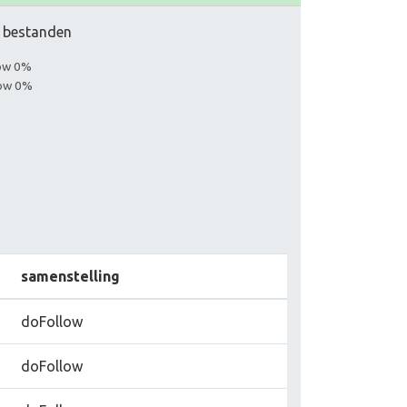
ar bestanden
low 0%
low 0%
samenstelling
doFollow
doFollow