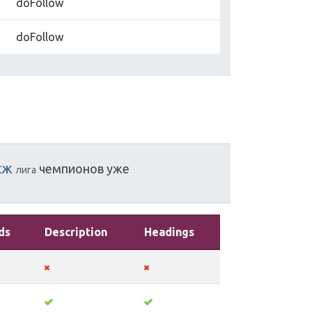
doFollow
doFollow
сж
чемпионов
уже
лига
ds
Description
Headings