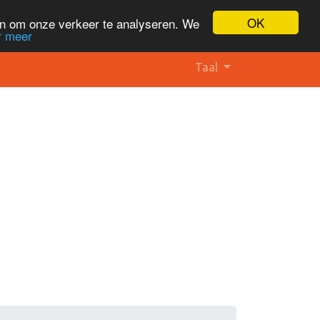
OK
en om onze verkeer te analyseren. We
r meer
Taal