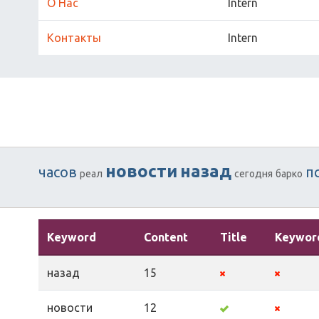
О Нас
Intern
Контакты
Intern
новости
назад
часов
п
реал
сегодня
барко
Keyword
Content
Title
Keywor
назад
15
новости
12