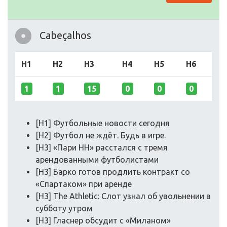
Cabeçalhos
H1
H2
H3
H4
H5
H6
1
1
15
0
0
0
[H1] Футбольные новости сегодня
[H2] Футбол не ждёт. Будь в игре.
[H3] «Пари НН» расстался с тремя
арендованными футболистами
[H3] Барко готов продлить контракт со
«Спартаком» при аренде
[H3] The Athletic: Слот узнал об увольнении в
субботу утром
[H3] Гласнер обсудит с «Миланом»