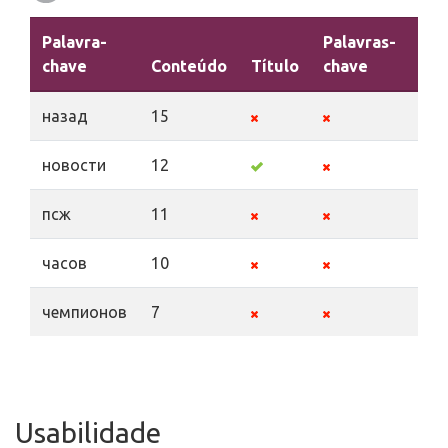
Palavra-
Palavras-
chave
Conteúdo
Título
chave
Des
назад
15
новости
12
псж
11
часов
10
чемпионов
7
Usabilidade