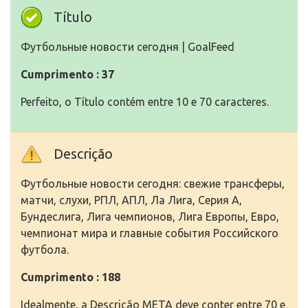
Título
Футбольные новости сегодня | GoalFeed
Cumprimento : 37
Perfeito, o Título contém entre 10 e 70 caracteres.
Descrição
Футбольные новости сегодня: свежие трансферы,
матчи, слухи, РПЛ, АПЛ, Ла Лига, Серия А,
Бундеслига, Лига чемпионов, Лига Европы, Евро,
чемпионат мира и главные события Российского
футбола.
Cumprimento : 188
Idealmente, a Descrição META deve conter entre 70 e