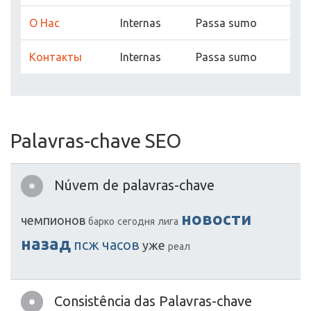
О Нас
Internas
Passa sumo
Контакты
Internas
Passa sumo
Palavras-chave SEO
Núvem de palavras-chave
новости
чемпионов
барко
сегодня
лига
назад
псж
часов
уже
реал
Consistência das Palavras-chave