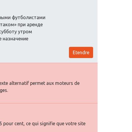
нными футболистами
ртаком» при аренде
 субботу утром
е назначение
Etendre
texte alternatif permet aux moteurs de
ges.
pour cent, ce qui signifie que votre site