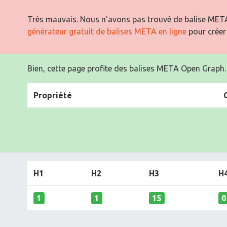
Très mauvais. Nous n'avons pas trouvé de balise META
générateur gratuit de balises META en ligne
pour créer
Bien, cette page profite des balises META Open Graph.
Propriété
H1
H2
H3
H
1
1
15
0