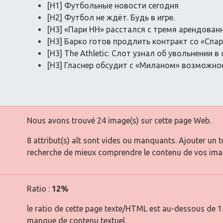
[H1] Футбольные новости сегодня
[H2] Футбол не ждёт. Будь в игре.
[H3] «Пари НН» расстался с тремя арендова
[H3] Барко готов продлить контракт со «Спа
[H3] The Athletic: Слот узнал об увольнении в
[H3] Гласнер обсудит с «Миланом» возможно
Nous avons trouvé 24 image(s) sur cette page Web.
8 attribut(s) alt sont vides ou manquants. Ajouter un 
recherche de mieux comprendre le contenu de vos ima
Ratio :
12%
le ratio de cette page texte/HTML est au-dessous de 15 
manque de contenu textuel.