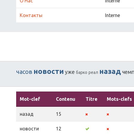
О Нас
Interne
Контакты
Interne
новости
назад
часов
уже
чем
барко
реал
Mot-clef
Contenu
Titre
Mots-clefs
назад
15
новости
12