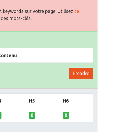
 keywords sur votre page. Utilisez
ce
 des mots-clés.
Contenu
Etendre
4
H5
H6
0
0