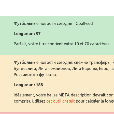
Футбольные новости сегодня | GoalFeed
Longueur : 37
Parfait, votre titre contient entre 10 et 70 caractères.
Футбольные новости сегодня: свежие трансферы, ма
Бундеслига, Лига чемпионов, Лига Европы, Евро, 
Российского футбола.
Longueur : 188
Idéalement, votre balise META description devrait cont
compris). Utilisez
cet outil gratuit
pour calculer la long