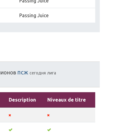
Passing Juice
Passing Juice
псж
пионов
сегодня
лига
Description
Niveaux de titre