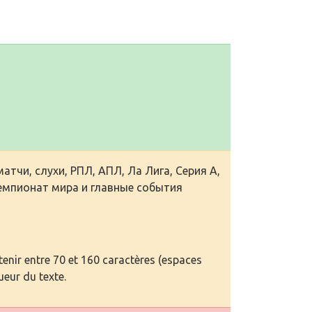
тчи, слухи, РПЛ, АПЛ, Ла Лига, Серия А,
чемпионат мира и главные события
enir entre 70 et 160 caractères (espaces
ueur du texte.