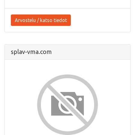
Arvostelu / katso tiedot
splav-vma.com