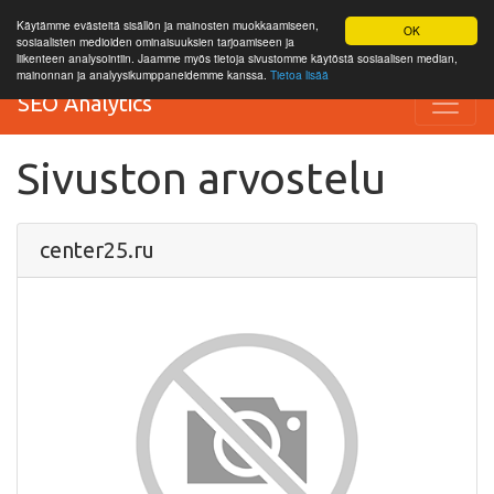
Käytämme evästeitä sisällön ja mainosten muokkaamiseen,
OK
sosiaalisten medioiden ominaisuuksien tarjoamiseen ja
liikenteen analysointiin. Jaamme myös tietoja sivustomme käytöstä sosiaalisen median,
mainonnan ja analyysikumppaneidemme kanssa.
Tietoa lisää
SEO Analytics
Sivuston arvostelu
center25.ru