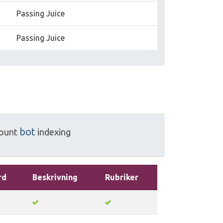
Passing Juice
Passing Juice
bot
ount
indexing
rd
Beskrivning
Rubriker