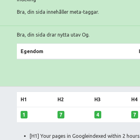
Bra, din sida innehåller meta-taggar.
Bra, din sida drar nytta utav Og.
Egendom
H1
H2
H3
H4
1
7
4
7
[H1] Your pages in Googleindexed within 2 hours