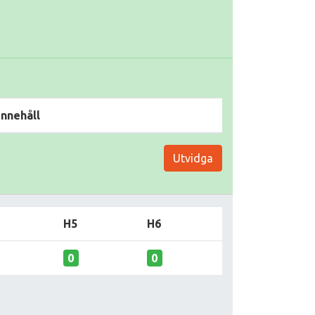
Innehåll
Utvidga
H5
H6
0
0