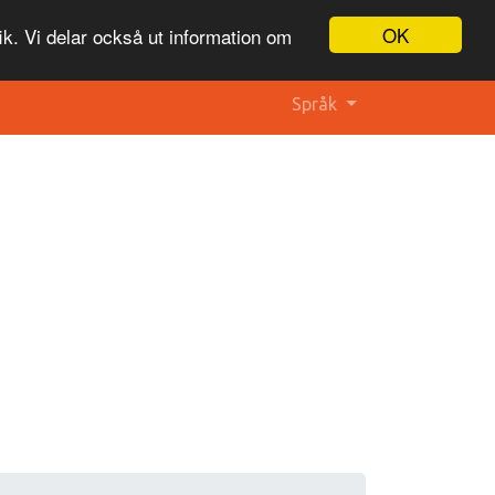
OK
ik. Vi delar också ut information om
Språk