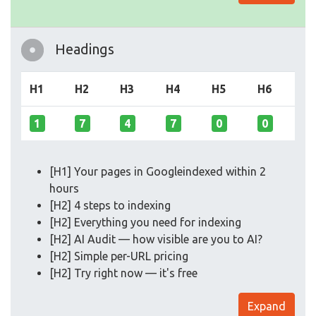
Headings
H1
H2
H3
H4
H5
H6
1
7
4
7
0
0
[H1] Your pages in Googleindexed within 2
hours
[H2] 4 steps to indexing
[H2] Everything you need for indexing
[H2] AI Audit — how visible are you to AI?
[H2] Simple per-URL pricing
[H2] Try right now — it's free
Expand