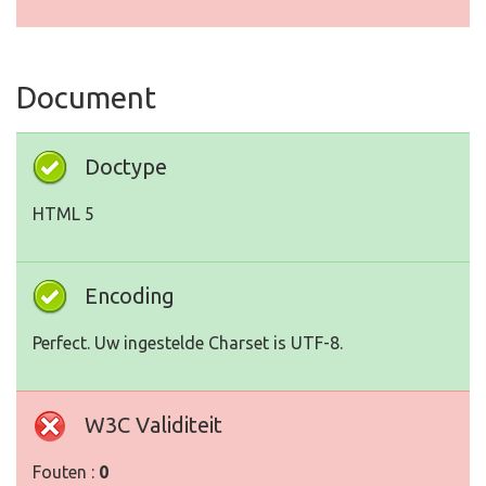
Document
Doctype
HTML 5
Encoding
Perfect. Uw ingestelde Charset is UTF-8.
W3C Validiteit
Fouten :
0