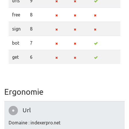
urls
9
free
8
sign
8
bot
7
get
6
Ergonomie
Url
Domaine : indexerpro.net