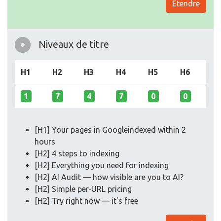
Etendre
Niveaux de titre
H1
H2
H3
H4
H5
H6
1
7
4
7
0
0
[H1] Your pages in Googleindexed within 2
hours
[H2] 4 steps to indexing
[H2] Everything you need for indexing
[H2] AI Audit — how visible are you to AI?
[H2] Simple per-URL pricing
[H2] Try right now — it's free