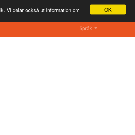
OK
ik. Vi delar också ut information om
Språk