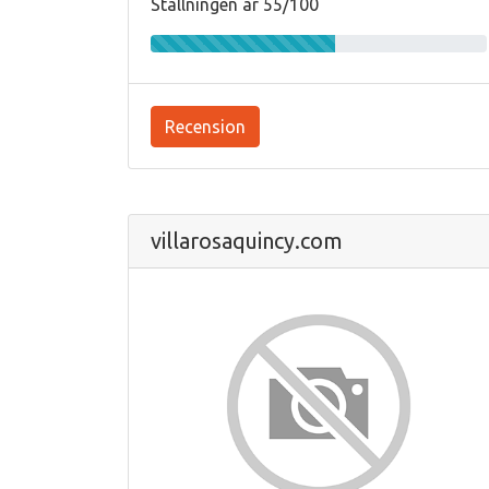
Ställningen är 55/100
Recension
villarosaquincy.com