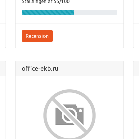
Ställningen är 55/100
Recension
office-ekb.ru