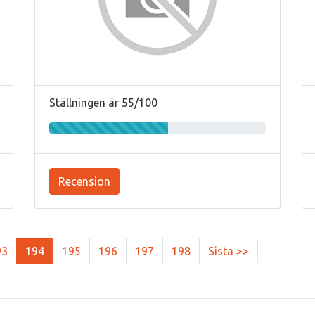
Ställningen är 55/100
Recension
93
194
195
196
197
198
Sista >>