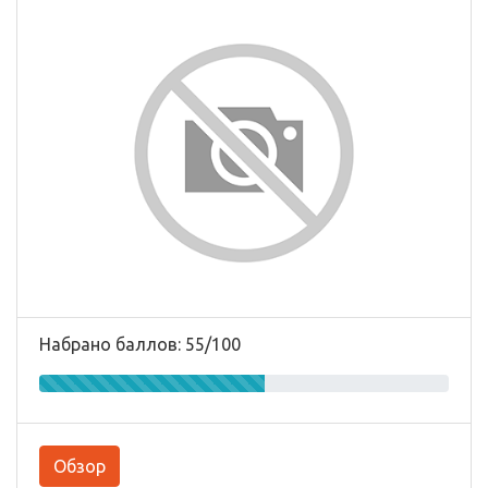
Набрано баллов: 55/100
Обзор