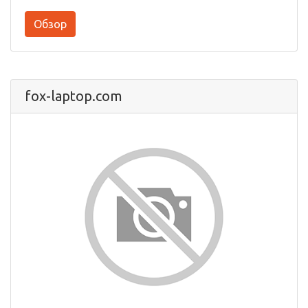
Обзор
fox-laptop.com