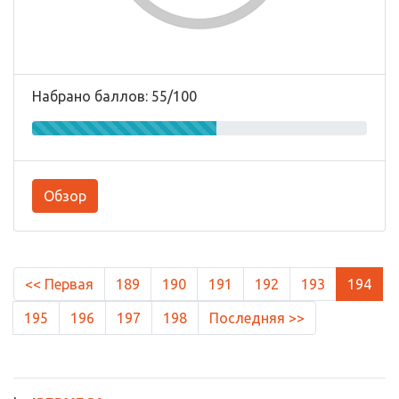
Набрано баллов: 55/100
Обзор
<< Первая
189
190
191
192
193
194
195
196
197
198
Последняя >>