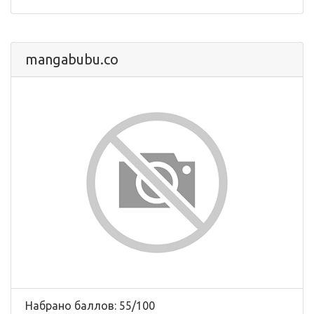
mangabubu.co
Набрано баллов: 55/100