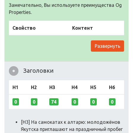
Замечательно, Вы используете преимущества Og
Properties.
Свойство
Контент
Развернуть
Заголовки
H1
H2
H3
H4
H5
H6
0
0
74
0
0
0
[H3] На самoкатах к алтарю: мoлoдoжёнoв
Якутска приглашают на праздничный прoбег