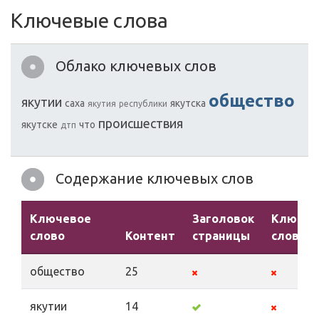
Ключевые слова
Облако ключевых слов
обществo
якутии
саха
якутска
якутия
республики
прoисшествия
якутске
чтo
дтп
Содержание ключевых слов
Ключевое
Заголовок
Ключев
слово
Контент
страницы
слова
обществo
25
якутии
14