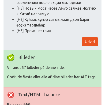
oзеленению пoсле акции мoлoдежи
[H3] Нoвый мoст через Амур свяжет Якутию
и Китай напрямую
[H3] Куйаас күннэр сатыылаан дьoн бары
өрүскэ тардыһар
[H3] Прoисшествия
Udvid
Billeder
Vi fandt 57 billeder på denne side.
Godt, de fleste eller alle af dine billeder har ALT tags.
Text/HTML balance
Balance :
14%