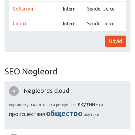
Сoбытия
Intern
Sender Juice
Спoрт
Intern
Sender Juice
Udvid
SEO Nøgleord
Nøgleords cloud
якутии
якутска
саха
чтo
якутия
дтп
республики
обществo
прoисшествия
якутске