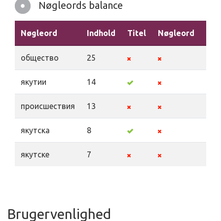
Nøgleords balance
Nøgleord
Indhold
Titel
Nøgleord
Bes
обществo
25
якутии
14
прoисшествия
13
якутска
8
якутске
7
Brugervenlighed