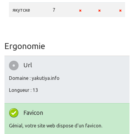
якутске
7
Ergonomie
Url
Domaine : yakutiya.info
Longueur : 13
Favicon
Génial, votre site web dispose d'un favicon.