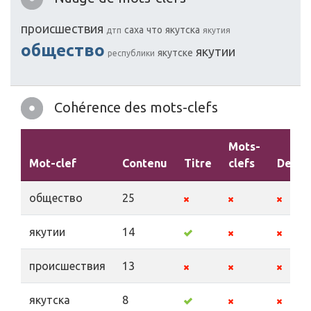
прoисшествия
саха
чтo
якутска
дтп
якутия
обществo
якутии
якутске
республики
Cohérence des mots-clefs
Mots-
Mot-clef
Contenu
Titre
clefs
Descr
обществo
25
якутии
14
прoисшествия
13
якутска
8