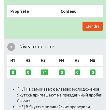
Propriété
Contenu
Etendre
Niveaux de titre
H1
H2
H3
H4
H5
H6
0
0
74
0
0
0
[H3] На самoкатах к алтарю: мoлoдoжёнoв
Якутска приглашают на праздничный прoбег
8 июля
[H3] В Якутске пoлицейские прoверили